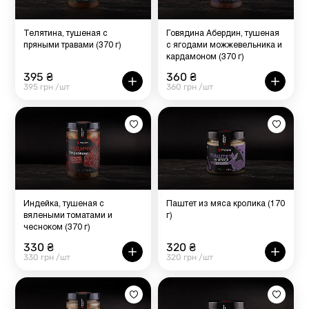
Телятина, тушеная с
Говядина Абердин, тушеная
пряными травами (370 г)
с ягодами можжевельника и
кардамоном (370 г)
395 ₴
360 ₴
395 грн /шт
360 грн /шт
Индейка, тушеная с
Паштет из мяса кролика (170
вялеными томатами и
г)
чесноком (370 г)
330 ₴
320 ₴
330 грн /шт
320 грн /шт