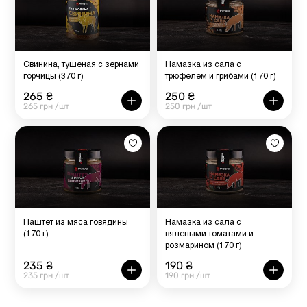
Свинина, тушеная с зернами
Намазка из сала с
горчицы (370 г)
трюфелем и грибами (170 г)
265 ₴
250 ₴
265 грн /шт
250 грн /шт
Паштет из мяса говядины
Намазка из сала с
(170 г)
вялеными томатами и
розмарином (170 г)
235 ₴
190 ₴
235 грн /шт
190 грн /шт