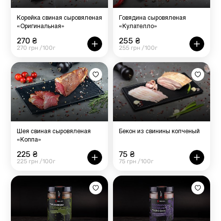
Корейка свиная сыровяленая
Говядина сыровяленая
«Оригинальная»
«Кулателло»
270 ₴
255 ₴
270 грн /100г
255 грн /100г
Шея свиная сыровяленая
Бекон из свинины копченый
«Коппа»
225 ₴
75 ₴
225 грн /100г
75 грн /100г