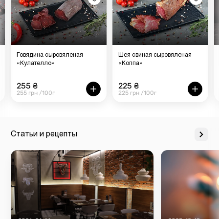
Говядина сыровяленая
Шея свиная сыровяленая
«Кулателло»
«Коппа»
255 ₴
225 ₴
255 грн /100г
225 грн /100г
Статьи и рецепты