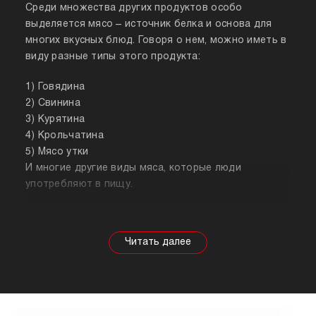
Среди множества других продуктов особо
выделяется мясо – источник белка и основа для
многих вкусных блюд. Говоря о нем, можно иметь в
виду разные типы этого продукта:
1) Говядина
2) Свинина
3) Курятина
4) Крольчатина
5) Мясо утки
И многие другие виды мяса, которые люди
употребляют в пищу.
Собираясь купить мясо, стоит знать о его
полезных свойствах. Важно понимать, что в
зависимости от животного свойства продукта
будут меняться, так же как и рекомендации по
приготовлению. Например, свинина лучше всего
подходит для шашлыка, а мясо перепела отлично
подойдет для людей, которые сидят на диете.