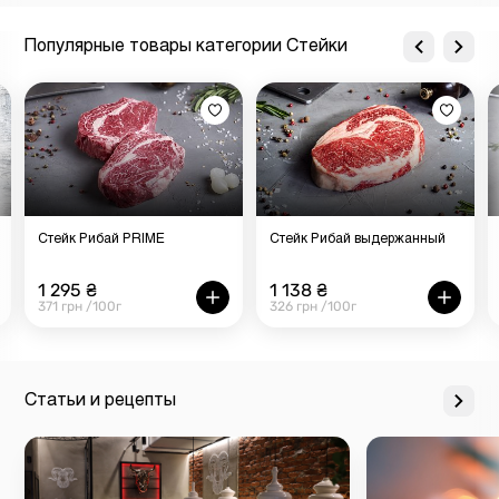
хранить предварительно охлажденное мясо до
месяца при температуре от 0°С до 5°С.
Популярные товары категории Стейки
Вес продукции указывается в сыром виде. Заказывайте
доставку товара по Киеву и городам Украины или
посетите ближайший магазин-ресторан сети
«Мястория».
Стейк Рибай PRIME
Стейк Рибай выдержанный
1 295 ₴
1 138 ₴
371 грн /100г
326 грн /100г
Статьи и рецепты