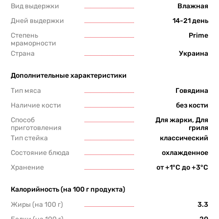
Вид выдержки
Влажная
Дней выдержки
14-21 день
Степень
Prime
мраморности
Страна
Украина
Дополнительные характеристики
Тип мяса
Говядина
Наличие кости
без кости
Способ
Для жарки, Для
приготовления
гриля
Тип стейка
классический
Состояние блюда
охлажденное
Хранение
от +1°С до +3°С
Калорийность (на 100 г продукта)
Жиры (на 100 г)
3.3