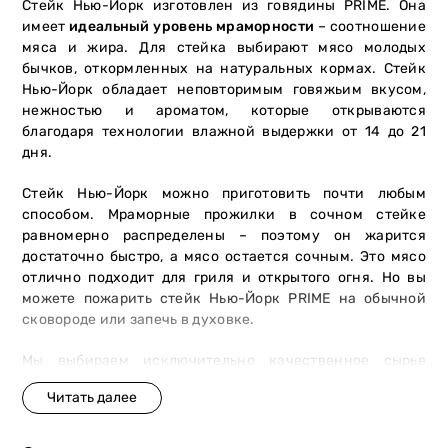
Стейк Нью-Йорк изготовлен из говядины PRIME. Она
имеет
идеальный уровень мраморности
– соотношение
мяса и жира. Для стейка выбирают мясо молодых
бычков, откормленных на натуральных кормах. Стейк
Нью-Йорк обладает неповторимым говяжьим вкусом,
нежностью и ароматом, которые открываются
благодаря технологии влажной выдержки от 14 до 21
дня.
Стейк Нью-Йорк можно приготовить почти любым
способом. Мраморные прожилки в сочном стейке
равномерно распределены – поэтому он жарится
достаточно быстро, а мясо остается сочным. Это мясо
отлично подходит для гриля и открытого огня. Но вы
можете пожарить стейк Нью-Йорк PRIME на обычной
сковороде или запечь в духовке.
Мы выбираем исключительно качественное сырье
премиальных пород быков
, получающих натуральное
питание и безупречный уход. Каждый стейк проходит
проверку на соответствие высоким стандартам
качества и вкуса.