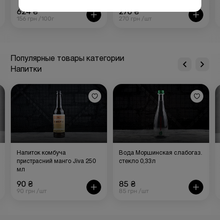
624 ₴
270 ₴
156 грн /100г
270 грн /шт
Популярные товары категории
Напитки
Напиток комбуча
Вода Моршинская слабогаз.
пристрасний манго Jiva 250
стекло 0,33л
мл
90 ₴
85 ₴
90 грн /шт
85 грн /шт