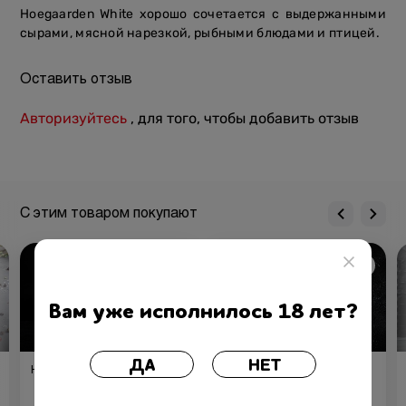
Hoegaarden White хорошо сочетается с выдержанными
сырами, мясной нарезкой, рыбными блюдами и птицей.
Оставить отзыв
Авторизуйтесь
, для того, чтобы добавить отзыв
С этим товаром покупают
Вам уже исполнилось 18 лет?
ДА
НЕТ
Набор «Стейк Чак Ай Рол»
Паштет из куриной печени с
луковым конфитюром
(170/20/60 г)