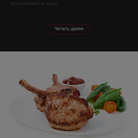
употребляют в пищу.
Собираясь купить мясо, стоит знать о его
полезных свойствах. Важно понимать, что в
зависимости от животного свойства продукта
будут меняться, так же как и рекомендации по
приготовлению. Например, свинина лучше всего
подходит для шашлыка, а мясо перепела отлично
подойдет для людей, которые сидят на диете.