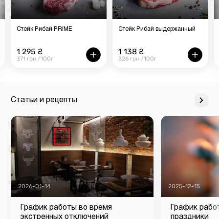
Стейк Рибай PRIME
Стейк Рибай выдержанный
1 295 ₴
1 138 ₴
371 грн /100г
326 грн /100г
Статьи и рецепты
2026-01-14
2025-12-15
График работы во время
График рабо
экстренных отключений
праздники