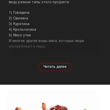
виду разные типы этого продукта:
1) Говядина
2) Свинина
3) Курятина
4) Крольчатина
5) Мясо утки
И многие другие виды мяса, которые люди
употребляют в пищу.
Собираясь купить мясо, стоит знать о его
полезных свойствах. Важно понимать, что в
зависимости от животного свойства продукта
будут меняться, так же как и рекомендации по
приготовлению. Например, свинина лучше всего
подходит для шашлыка, а мясо перепела отлично
подойдет для людей, которые сидят на диете.