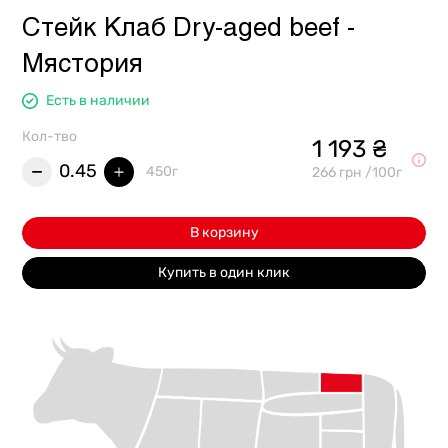
Стейк Клаб Dry-aged beef -
Мястория
Есть в наличии
Кол-тво
1 193 ₴
0.45
450г
266 грн /100г
В корзину
Купить в один клик