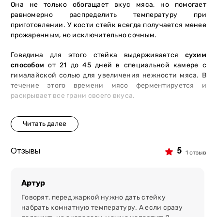
Она не только обогащает вкус мяса, но помогает
равномерно распределить температуру при
приготовлении. У кости стейк всегда получается менее
прожаренным, но исключительно сочным.
Говядина для этого стейка выдерживается
сухим
способом
от 21 до 45 дней в специальной камере с
гималайской солью для увеличения нежности мяса. В
течение этого времени мясо ферментируется и
раскрывает все грани своего вкуса.
5 причин заказать стейк в сети
магазинов-ресторанов «Мястория»:
премиальный продукт.
Мы получаем сырье от
5
Отзывы
1 отзыв
сертифицированных поставщиков. Животные
получают растительный рацион и тщательный уход,
обеспечивающий высокие вкусовые характеристики
Артур
мяса;
Говорят, перед жаркой нужно дать стейку
безопасность и качество.
При откорме не
набрать комнатную температуру. А если сразу
используются гормоны роста, ГМО или антибиотики.