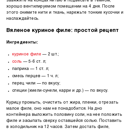
завяжите на концах нитью и подвесьте в темном,
хорошо вентилируемом помещении на 4 дня. После
этого снимите нити и ткань, нарежьте тонкие кусочки и
наслаждайтесь.
Вяленое куриное филе: простой рецепт
Ингредиенты:
куриное филе
— 2 шт.;
соль
— 5-6 ст. л;
паприка — 1 ст. л;
смесь перцев — 1 ч. л;
перец чили — по вкусу;
специи (хмели-сунели, карри и др.) — по вкусу.
Курицу промыть, очистить от жира, пленки, отрезать
малое филе, оно нам не понадобится. На дно
контейнера выложить половину соли, на нее положить
филе и засыпать сверху оставшейся солью. Поставить
в холодильник на 12 часов. Затем достать филе,