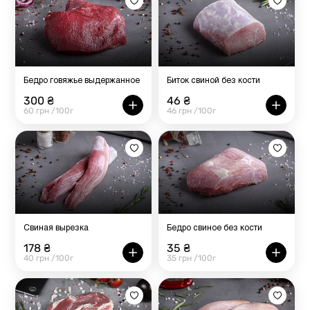
Бедро говяжье выдержанное
Биток свиной без кости
300 ₴
46 ₴
60 грн /100г
46 грн /100г
Свиная вырезка
Бедро свиное без кости
178 ₴
35 ₴
40 грн /100г
35 грн /100г