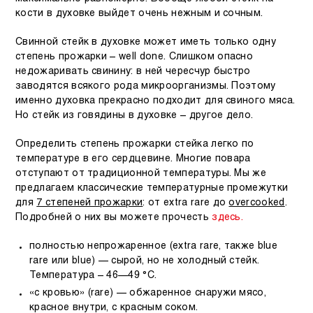
кости в духовке выйдет очень нежным и сочным.
Свинной стейк в духовке может иметь только одну
степень прожарки –
well done
. Слишком опасно
недожаривать свинину: в ней чересчур быстро
заводятся всякого рода микроорганизмы. Поэтому
именно духовка прекрасно подходит для свиного мяса.
Но стейк из говядины в духовке – другое дело.
Определить степень прожарки стейка легко по
температуре в его сердцевине. Многие повара
отступают от традиционной температуры. Мы же
предлагаем классические температурные промежутки
для
7 степеней прожарки
: от
extra rare
до
overcooked
.
Подробней о них вы можете прочесть
здесь
.
полностью непрожаренное
(
extra rare
, также
blue
rare
или
blue
) — сырой, но не холодный стейк.
Температура – 46—49 °C.
«с кровью»
(
rare
) — обжаренное снаружи мясо,
красное внутри, с красным соком.