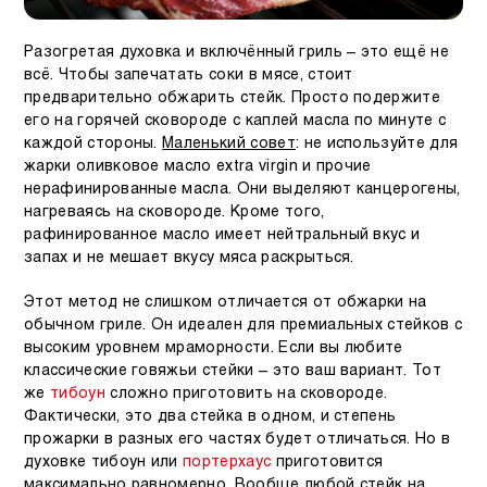
Разогретая духовка и включённый гриль – это ещё не
всё. Чтобы запечатать соки в мясе, стоит
предварительно обжарить стейк. Просто подержите
его на горячей сковороде с каплей масла по минуте с
каждой стороны.
Маленький совет
: не используйте для
жарки оливковое масло
extra virgin
и прочие
нерафинированные масла. Они выделяют канцерогены,
нагреваясь на сковороде. Кроме того,
рафинированное масло имеет нейтральный вкус и
запах и не мешает вкусу мяса раскрыться.
Этот метод не слишком отличается от обжарки на
обычном гриле. Он идеален для премиальных стейков с
высоким уровнем мраморности. Если вы любите
классические говяжьи стейки – это ваш вариант. Тот
же
тибоун
сложно приготовить на сковороде.
Фактически, это два стейка в одном, и степень
прожарки в разных его частях будет отличаться. Но в
духовке
тибоун
или
портерхаус
приготовится
максимально равномерно. Вообще любой стейк на