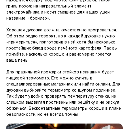
находится сверху, под «потолком» духовки. Такой
гриль похож на нагревательный элемент
электрочайника и носит смешное для наших ушей
название:
«бройлер»
.
Хорошая духовка должна качественно прогреваться.
Об этом редко говорят, но к каждой духовке нужно
«примериться», приготовив в ней хотя бы несколько
простейших блюд вроде печёного картофеля. Так вы
поймёте, насколько хорошо и равномерно греется
ваша печь.
Для правильной прожарки стейков нелишним будет
пищевой термометр
. Его можно купить в
специализированных магазинах или найти онлайн. Для
духовки выбирайте термометр со щупом подлиннее.
Так будет удобно проверять температуру стейка, не
слишком выдвигая противень или решётку и не рискуя
обжечься. Бесконтактные термометры хороши в плане
безопасности, но не всегда точны.