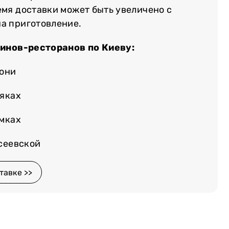
емя доставки может быть увеличено с
на приготовление.
зинов-ресторанов по Киеву:
лони
няках
емках
осеевской
тавке >>