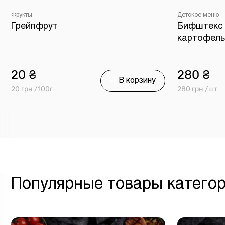
Фрукты
Детское меню
Грейпфрут
Бифштекс 
картофель
20 ₴
280 ₴
В корзину
20 грн /100г
280 грн /шт
Популярные товары катего