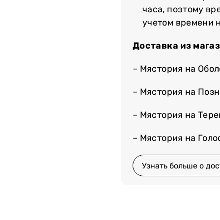
часа, поэтому вр
учетом времени 
Доставка из мага
– Мястория на Обо
– Мястория на Поз
– Мястория на Тер
– Мястория на Гол
Узнать больше о дос