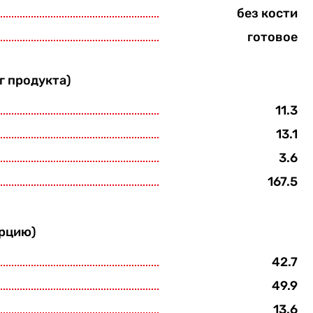
без кости
готовое
г продукта)
11.3
13.1
3.6
167.5
орцию)
42.7
49.9
13.6