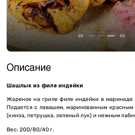
Сало
Собственное производство
Птица
Мясная продукция
Курдючная баранина
Консервация
03
03
Крольчатина
Сыры
Мясторики для детей
Масло
Пельмени
Напитки
Описание
Вареники
Хлеб и выпечка
Овощи и зелень
Мороженое Gelarty
Шашлык из филе индейки
Фрукты
Сладости
Жареное на гриле филе индейки в маринаде
Молочная продукция
Соусы
Подается с лавашем, маринованным красным 
(кинза, петрушка, зеленый лук) и нежным лабн
Яйца
Специи
Уголь и аксессуары
Вес: 200/80/40 г.