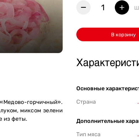
1
ш
Стейки Клаб
Стейки Оссобуко
Стейки Шатобриан
В корзину
Стейки из птицы
Стейки свиные
Характерист
Стейки Спешл
Стейк Боксы
Основные характерис
Страна
 «Медово-горчичный».
луком, миксом зелени
е из феты.
Дополнительные хара
Тип мяса