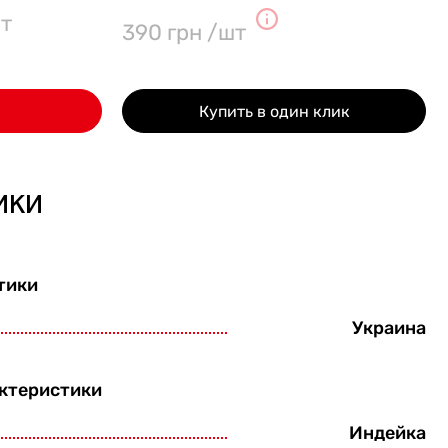
т
390 грн /шт
Купить в один клик
ики
тики
Украина
ктеристики
Индейка