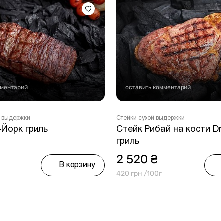
мментарий
оставить комментарий
 выдержки
Стейки сухой выдержки
-Йорк гриль
Стейк Рибай на кости D
гриль
2 520 ₴
В корзину
420 грн /100г