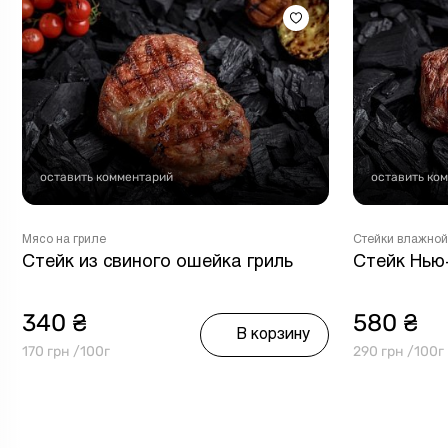
оставить комментарий
оставить ко
Мясо на гриле
Стейки влажной
Стейк из свиного ошейка гриль
Стейк Нью
340 ₴
580 ₴
В корзину
170 грн /100г
290 грн /100г