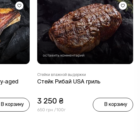
оставить комментарий
Стейки влажной выдержки
ry-aged
Стейк Рибай USA гриль
3 250 ₴
В корзину
В корзину
650 грн /100г