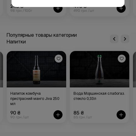
245 ₴
490 ₴
98 грн /100г
490 грн /шт
Популярные товары категории
Напитки
Напиток комбуча
Вода Моршинская слабогаз.
пристрасний манго Jiva 250
стекло 0,33л
мл
90 ₴
85 ₴
90 грн /шт
85 грн /шт