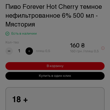
Пиво Forever Hot Cherry темное
нефильтрованное 6% 500 мл -
Мястория
Есть в наличии
Кол-тво
160 ₴
1
пляш 0,5
160 грн /пляш 0,5
В корзину
Купить в один клик
18 +