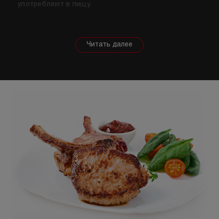
употребляют в пищу.
Собираясь купить мясо, стоит знать о его
полезных свойствах. Важно понимать, что в
зависимости от животного свойства продукта
будут меняться, так же как и рекомендации по
приготовлению. Например, свинина лучше всего
подходит для шашлыка, а мясо перепела отлично
подойдет для людей, которые сидят на диете.