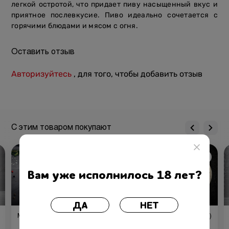
легкой остротой, что придает пиву насыщенный вкус и
приятное послевкусие. Пиво идеально сочетается с
горячими блюдами и мясом с огня.
Оставить отзыв
Авторизуйтесь
, для того, чтобы добавить отзыв
С этим товаром покупают
Вам уже исполнилось 18 лет?
ДА
НЕТ
Мясторики из кролика
Тартар из говядины (150/50 г)