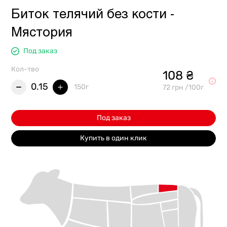
Биток телячий без кости -
Мястория
Под заказ
Кол-тво
108 ₴
0.15
150г
72 грн /100г
Под заказ
Купить в один клик