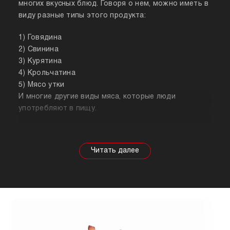
многих вкусных блюд. Говоря о нем, можно иметь в
виду разные типы этого продукта:
1) Говядина
2) Свинина
3) Курятина
4) Крольчатина
5) Мясо утки
И многие другие виды мяса, которые люди
употребляют в пищу.
Собираясь купить мясо, стоит знать о его
полезных свойствах. Важно понимать, что в
зависимости от животного свойства продукта
будут меняться, так же как и рекомендации по
приготовлению. Например, свинина лучше всего
подходит для шашлыка, а мясо перепела отлично
подойдет для людей, которые сидят на диете.