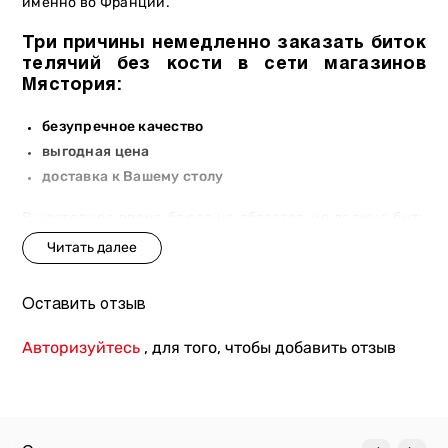
именно во Франции.
Три причины немедленно заказать биток
телячий без кости в сети магазинов
Мястория:
безупречное качество
выгодная цена
доставка к Вашему столу
В настоящее время блюдо не обязательно должно быть
отбивным в прямом смысле слова, зато покупая телячий
биток без кости в магазинах Мястория и точках
продажи в его нежности и превосходном вкусе не
придется сомневаться. Свежайшее мясо украинского
Оставить отзыв
производства «Мястория» получает от доверенных
фермеров из собственного списка. А потому мы
Авторизуйтесь
, для того, чтобы добавить отзыв
уверенно гарантируем высокое качество продукта.
Пять причин популярности мяса от сети
магазинов-ресторанов «Мястория»: