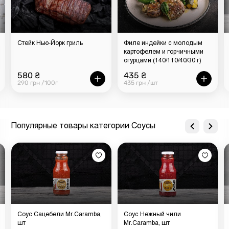
Стейк Нью-Йорк гриль
Филе индейки с молодым
картофелем и горчичными
огурцами (140/110/40/30 г)
580 ₴
435 ₴
290 грн /100г
435 грн /шт
Популярные товары категории Соусы
Соус Сацебели Mr.Caramba,
Соус Нежный чили
шт
Mr.Caramba, шт