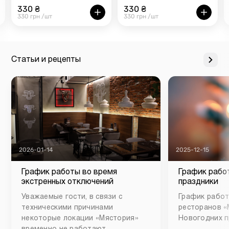
330 ₴
330 ₴
330 грн /шт
330 грн /шт
Статьи и рецепты
2026-01-14
2025-12-15
График работы во время
График рабо
экстренных отключений
праздники
Уважаемые гости, в связи с
График работ
техническими причинами
ресторанов «
некоторые локации «Мястория»
Новогодних п