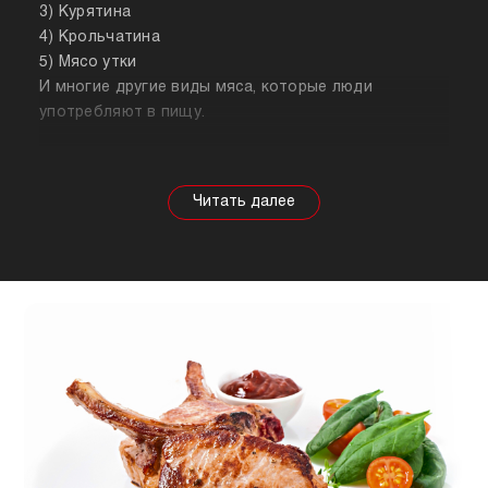
3) Курятина
4) Крольчатина
5) Мясо утки
И многие другие виды мяса, которые люди
употребляют в пищу.
Собираясь купить мясо, стоит знать о его
полезных свойствах. Важно понимать, что в
зависимости от животного свойства продукта
будут меняться, так же как и рекомендации по
приготовлению. Например, свинина лучше всего
подходит для шашлыка, а мясо перепела отлично
подойдет для людей, которые сидят на диете.