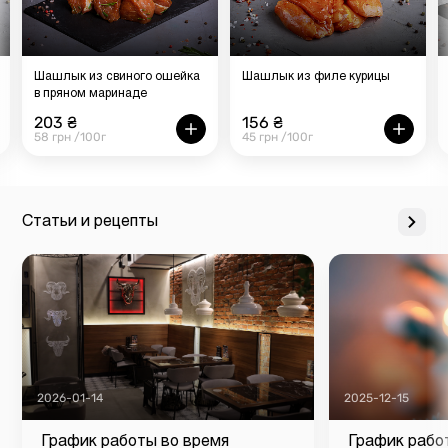
Шашлык из свиного ошейка
Шашлык из филе курицы
в пряном маринаде
203 ₴
156 ₴
58 грн /100г
45 грн /100г
Статьи и рецепты
2026-01-14
2025-12-15
График работы во время
График рабо