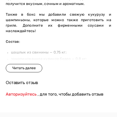
получится вкусным, сочным и ароматным.
Также в бокс мы добавили свежую кукурузу и
шампиньоны, которые можно также приготовить на
гриле. Дополните их фирменными соусами и
наслаждайтесь!
Состав
:
шашлык из свинины — 0,75 кг;
замаринованное куриное бедро — 0,8 кг;
шашлык из говяжьей вырезки в пряном маринаде —
0,45 кг;
кукуруза — 0,2 кг;
Оставить отзыв
шампиньоны — 0,12 кг;
соус Бавария;
Авторизуйтесь
, для того, чтобы добавить отзыв
соус горчично-медовый;
зелень.
Вес
: 2500 г.