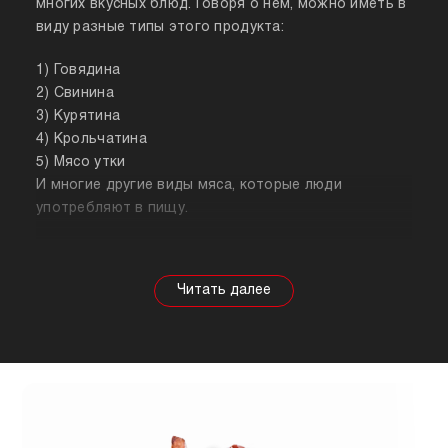
многих вкусных блюд. Говоря о нем, можно иметь в
виду разные типы этого продукта:
1) Говядина
2) Свинина
3) Курятина
4) Крольчатина
5) Мясо утки
И многие другие виды мяса, которые люди
употребляют в пищу.
Собираясь купить мясо, стоит знать о его
полезных свойствах. Важно понимать, что в
зависимости от животного свойства продукта
будут меняться, так же как и рекомендации по
приготовлению. Например, свинина лучше всего
подходит для шашлыка, а мясо перепела отлично
подойдет для людей, которые сидят на диете.