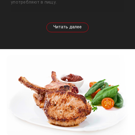
употребляют в пищу.
Собираясь купить мясо, стоит знать о его
полезных свойствах. Важно понимать, что в
зависимости от животного свойства продукта
будут меняться, так же как и рекомендации по
приготовлению. Например, свинина лучше всего
подходит для шашлыка, а мясо перепела отлично
подойдет для людей, которые сидят на диете.