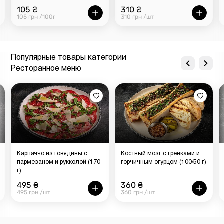
105 ₴
310 ₴
105 грн /100г
310 грн /шт
Популярные товары категории
Ресторанное меню
Карпаччо из говядины с
Костный мозг с гренками и
пармезаном и рукколой (170
горчичным огурцом (100/50 г)
г)
495 ₴
360 ₴
495 грн /шт
360 грн /шт