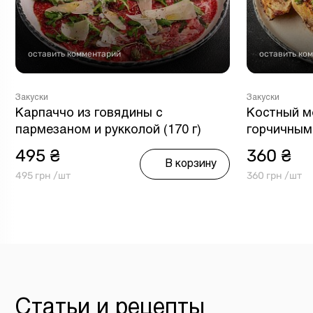
оставить комментарий
оставить ко
Закуски
Закуски
Карпаччо из говядины с
Костный мо
пармезаном и рукколой (170 г)
горчичным 
495 ₴
360 ₴
В корзину
495 грн /шт
360 грн /шт
Статьи и рецепты