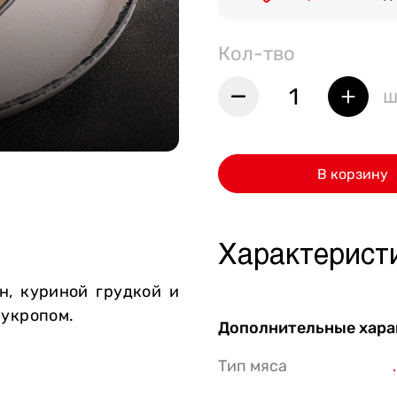
Стейки Клаб
Кол-тво
Стейки Оссобуко
Стейки Шатобриан
1
ш
Стейки из птицы
Стейки свиные
В корзину
Стейки Спешл
Стейк Боксы
Характерист
н, куриной грудкой и
 укропом.
Дополнительные хара
Тип мяса