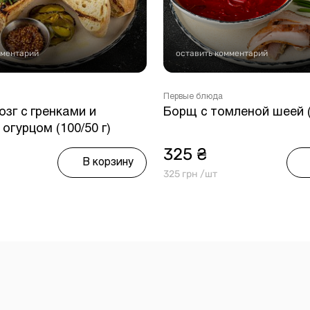
мментарий
оставить комментарий
Первые блюда
зг с гренками и
Борщ с томленой шеей (
огурцом (100/50 г)
325 ₴
В корзину
325 грн /шт