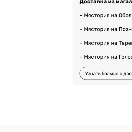
Доставка из мага
– Мястория на Обо
– Мястория на Поз
– Мястория на Тер
– Мястория на Гол
Узнать больше о дос