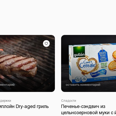
мментарий
оставить комментарий
ыдержки
Сладости
плойн Dry-aged гриль
Печенье-сэндвич из
цельнозерновой муки с 