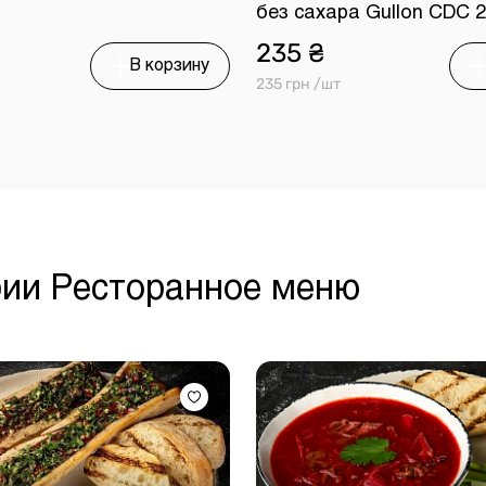
без сахара Gullon CDC 2
235 ₴
В корзину
235 грн /шт
рии Ресторанное меню