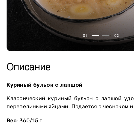
Сало
Собственное производство
Птица
Мясная продукция
Курдючная баранина
Консервация
01
02
Крольчатина
Сыры
Мясторики для детей
Масло
Пельмени
Напитки
Описание
Вареники
Хлеб и выпечка
Овощи и зелень
Мороженое Gelarty
Куриный бульон с лапшой
Фрукты
Сладости
Классический куриный бульон с лапшой удо
Молочная продукция
Соусы
перепелиными яйцами. Подается с чесноком и
Яйца
Специи
Вес
: 360/15 г.
Уголь и аксессуары