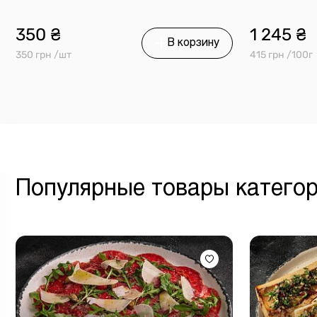
350 ₴
1 245 ₴
В корзину
350 грн /шт
415 грн /100г
Популярные товары катего