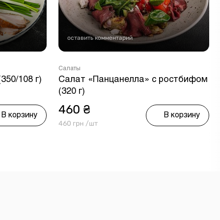
оставить комментарий
Салаты
350/108 г)
Салат «Панцанелла» с ростбифом
(320 г)
460 ₴
В корзину
В корзину
460 грн /шт