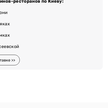
зинов-ресторанов по Киеву:
лони
няках
емках
осеевской
тавке >>