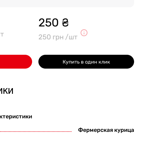
250 ₴
т
250 грн /шт
Купить в один клик
ики
ктеристики
Фермерская курица