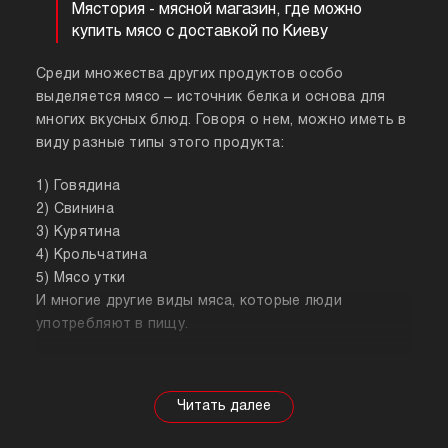
Мястория - мясной магазин, где можно
купить мясо с доставкой по Киеву
Среди множества других продуктов особо
выделяется мясо – источник белка и основа для
многих вкусных блюд. Говоря о нем, можно иметь в
виду разные типы этого продукта:
1) Говядина
2) Свинина
3) Курятина
4) Крольчатина
5) Мясо утки
И многие другие виды мяса, которые люди
употребляют в пищу.
Собираясь купить мясо, стоит знать о его
полезных свойствах. Важно понимать, что в
зависимости от животного свойства продукта
будут меняться, так же как и рекомендации по