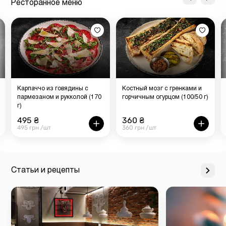
Ресторанное меню
Карпаччо из говядины с
Костный мозг с гренками и
пармезаном и рукколой (170
горчичным огурцом (100/50 г)
г)
495 ₴
360 ₴
495 грн /шт
360 грн /шт
Статьи и рецепты