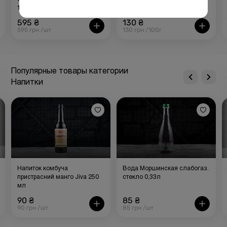
100 г
595 ₴
130 ₴
595 грн /шт
130 грн /100г
Популярные товары категории
Напитки
Напиток комбуча
Вода Моршинская слабогаз.
пристрасний манго Jiva 250
стекло 0,33л
мл
90 ₴
85 ₴
90 грн /шт
85 грн /шт