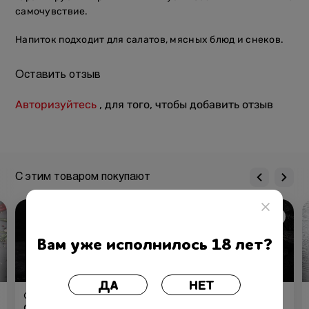
самочувствие.
Напиток подходит для салатов, мясных блюд и снеков.
Оставить отзыв
Авторизуйтесь
, для того, чтобы добавить отзыв
С этим товаром покупают
Вам уже исполнилось 18 лет?
ДА
НЕТ
Оливковое масло со вкусом
Черри на гриле
белого трюфеля TARTUFI