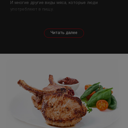
И многие другие виды мяса, которые люди
употребляют в пищу.
Собираясь купить мясо, стоит знать о его
полезных свойствах. Важно понимать, что в
зависимости от животного свойства продукта
будут меняться, так же как и рекомендации по
приготовлению. Например, свинина лучше всего
подходит для шашлыка, а мясо перепела отлично
подойдет для людей, которые сидят на диете.