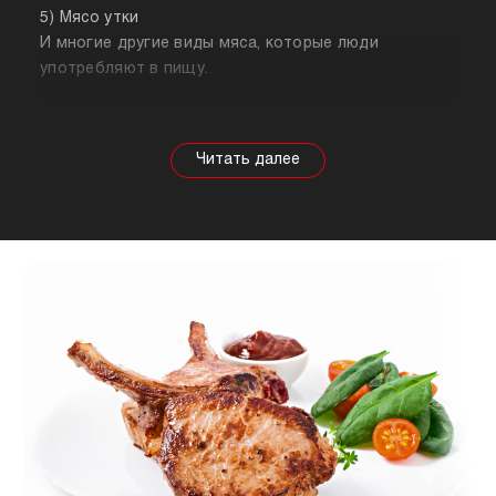
5) Мясо утки
И многие другие виды мяса, которые люди
употребляют в пищу.
Собираясь купить мясо, стоит знать о его
полезных свойствах. Важно понимать, что в
зависимости от животного свойства продукта
будут меняться, так же как и рекомендации по
приготовлению. Например, свинина лучше всего
подходит для шашлыка, а мясо перепела отлично
подойдет для людей, которые сидят на диете.