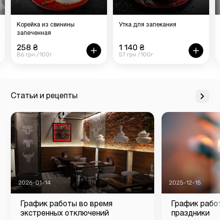
Корейка из свинины
Утка для запекания
запеченная
258 ₴
1 140 ₴
86 грн /100г
57 грн /100г
Статьи и рецепты
2026-01-14
2025-12-15
График работы во время
График рабо
экстренных отключений
праздники