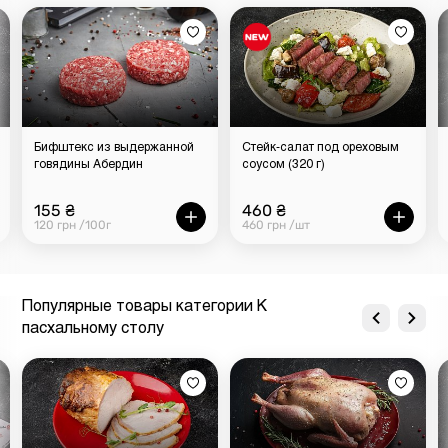
Бифштекс из выдержанной
Стейк-салат под ореховым
говядины Абердин
соусом (320 г)
155 ₴
460 ₴
120 грн /100г
460 грн /шт
Популярные товары категории К
пасхальному столу