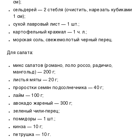
см);
сельдерей — 2 стебля (очистить, нарезать кубиками
1 см);
сухой лавровый лист — 1 шт.;
картофельный крахмал — 1 ч. л.;
морская соль, свежемолотый черный перец.
Для салата:
микс салатов (романо, лоло россо, радичио,
мангольд) — 200 г;
листья мяты — 20 г;
проростки семян подсолнечника — 40 г;
лайм — 100 г;
авокадо жареный — 300 г;
зеленый чили-перец;
помидоры — 1 шт.;
кинза — 10 г;
петрушка — 10 г.