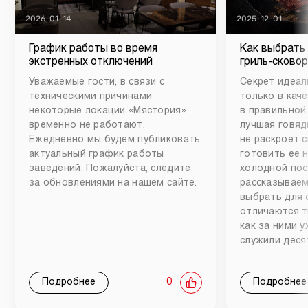
2026-01-14
2025-12-01
График работы во время
Как выбрать
экстренных отключений
гриль-сковор
Уважаемые гости, в связи с
Секрет идеал
техническими причинами
только в каче
некоторые локации «Мястория»
в правильной
временно не работают.
лучшая говяд
Ежедневно мы будем публиковать
не раскроет 
актуальный график работы
готовить ее 
заведений. Пожалуйста, следите
холодной пос
за обновлениями на нашем сайте.
рассказываем
выбрать для 
отличаются т
как за ними 
служили деся
Подробнее
0
Подробнее