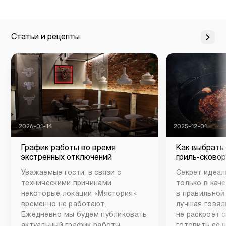
Статьи и рецепты
2026-01-14
2025-12-01
График работы во время
Как выбрать
экстренных отключений
гриль-сковор
Уважаемые гости, в связи с
Секрет идеал
техническими причинами
только в каче
некоторые локации «Мястория»
в правильной
временно не работают.
лучшая говяд
Ежедневно мы будем публиковать
не раскроет 
актуальный график работы
готовить ее 