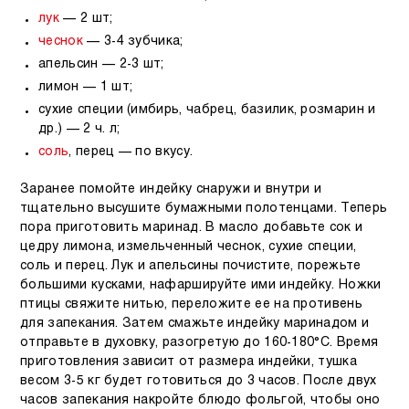
лук
— 2 шт;
чеснок
— 3-4 зубчика;
апельсин — 2-3 шт;
лимон — 1 шт;
сухие специи (имбирь, чабрец, базилик, розмарин и
др.) — 2 ч. л;
соль
, перец — по вкусу.
Заранее помойте индейку снаружи и внутри и
тщательно высушите бумажными полотенцами. Теперь
пора приготовить маринад. В масло добавьте сок и
цедру лимона, измельченный чеснок, сухие специи,
соль и перец. Лук и апельсины почистите, порежьте
большими кусками, нафаршируйте ими индейку. Ножки
птицы свяжите нитью, переложите ее на противень
для запекания. Затем смажьте индейку маринадом и
отправьте в духовку, разогретую до 160-180°C. Время
приготовления зависит от размера индейки, тушка
весом 3-5 кг будет готовиться до 3 часов. После двух
часов запекания накройте блюдо фольгой, чтобы оно