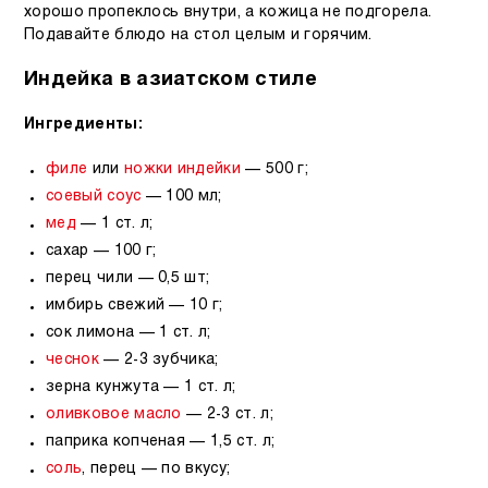
хорошо пропеклось внутри, а кожица не подгорела.
Подавайте блюдо на стол целым и горячим.
Индейка в азиатском стиле
Ингредиенты:
филе
или
ножки индейки
— 500 г;
соевый соус
— 100 мл;
мед
— 1 ст. л;
сахар — 100 г;
перец чили — 0,5 шт;
имбирь свежий — 10 г;
сок лимона — 1 ст. л;
чеснок
— 2-3 зубчика;
зерна кунжута — 1 ст. л;
оливковое масло
— 2-3 ст. л;
паприка копченая — 1,5 ст. л;
соль
, перец — по вкусу;