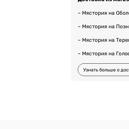
– Мястория на Обо
– Мястория на Поз
– Мястория на Тер
– Мястория на Гол
Узнать больше о дос