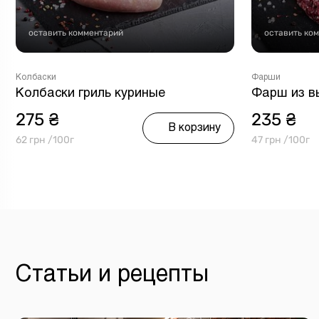
оставить комментарий
оставить ко
Колбаски
Фарши
Колбаски гриль куриные
Фарш из в
275 ₴
235 ₴
В корзину
62 грн /100г
47 грн /100г
Статьи и рецепты