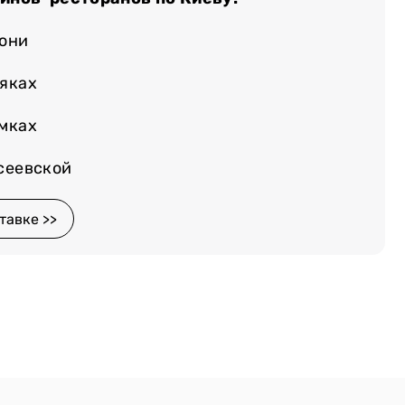
лони
няках
емках
осеевской
тавке >>