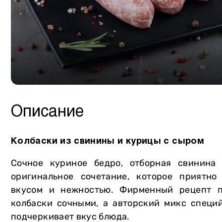
Сало
Собственное производство
Птица
Мясная продукция
Курдючная баранина
Консервация
Крольчатина
Сыры
Мясторики для детей
Масло
Пельмени
Напитки
Описание
Вареники
Хлеб и выпечка
Овощи и зелень
Мороженое Gelarty
Колбаски из свинины и курицы с сыром
Фрукты
Сладости
Сочное куриное бедро, отборная свинин
Молочная продукция
Соусы
оригинальное сочетание, которое приятн
вкусом и нежностью. Фирменный рецепт п
Яйца
Специи
колбаски сочными, а авторский микс специ
Уголь и аксессуары
подчеркивает вкус блюда.