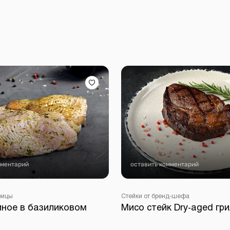
мментарий
оставить комментарий
рицы
Стейки от бренд-шефа
иное в базиликовом
Мисо стейк Dry-aged гри