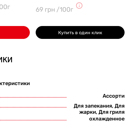
00г
69 грн /100г
Купить в один клик
ики
ктеристики
Ассорти
Для запекания, Для
жарки, Для гриля
охлажденное