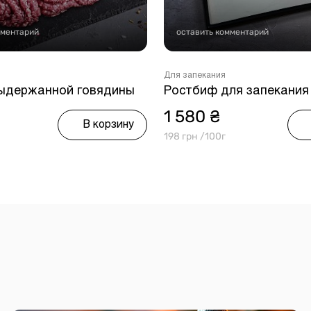
мментарий
оставить комментарий
Для запекания
ыдержанной говядины
Ростбиф для запекания
1 580 ₴
В корзину
198 грн /100г