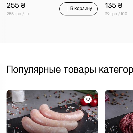
255 ₴
135 ₴
В корзину
255 грн /шт
39 грн /100г
Популярные товары катего