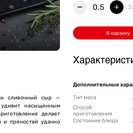
0.5
5
Стейки Клаб
Стейки Оссобуко
Стейки Шатобриан
В корзину
Стейки из птицы
Стейки свиные
Характерист
Стейки Спешл
Стейк Боксы
Дополнительные хара
Тип мяса
а и сливочный сыр —
о удивит насыщенным
Способ
риготовления делает
приготовления
Состояние блюда
й и пряностей удачно