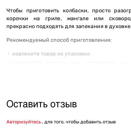
Другое
Чтобы приготовить колбаски, просто разог
корочки на гриле, мангале или сковоро
прекрасно подходять для запекания в духовке
Рекомендуемый способ приготовления:
извлеките товар из упаковки;
разогрейте посуду или устройство, на
готовить;
жарьте на среднем огне (180–220 градус
используете прижимной гриль, вам понадоби
Оставить отзыв
Авторизуйтесь
, для того, чтобы добавить отзыв