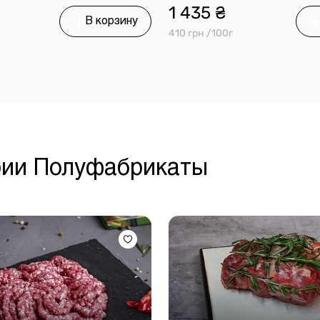
1 435 ₴
В корзину
410 грн /100г
рии Полуфабрикаты