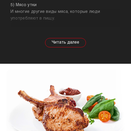
5) Мясо утки
И многие другие виды мяса, которые люди
употребляют в пищу.
Собираясь купить мясо, стоит знать о его
полезных свойствах. Важно понимать, что в
зависимости от животного свойства продукта
будут меняться, так же как и рекомендации по
приготовлению. Например, свинина лучше всего
подходит для шашлыка, а мясо перепела отлично
подойдет для людей, которые сидят на диете.