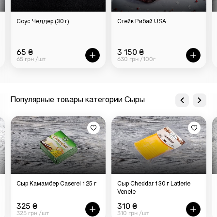
Соус Чеддер (30 г)
Стейк Рибай USA
65 ₴
3 150 ₴
65 грн /шт
630 грн /100г
Популярные товары категории Сыры
Сыр Камамбер Caserei 125 г
Сыр Cheddar 130 г Latterie
Venete
325 ₴
310 ₴
325 грн /шт
310 грн /шт