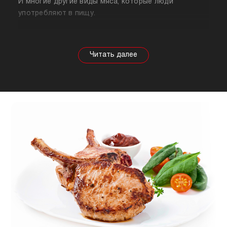
И многие другие виды мяса, которые люди
употребляют в пищу.
Собираясь купить мясо, стоит знать о его
полезных свойствах. Важно понимать, что в
зависимости от животного свойства продукта
будут меняться, так же как и рекомендации по
приготовлению. Например, свинина лучше всего
подходит для шашлыка, а мясо перепела отлично
подойдет для людей, которые сидят на диете.