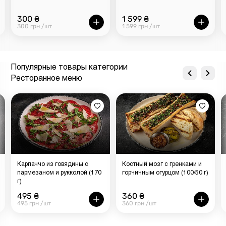
300 ₴
1 599 ₴
300 грн /шт
1 599 грн /шт
Популярные товары категории
Ресторанное меню
Карпаччо из говядины с
Костный мозг с гренками и
пармезаном и рукколой (170
горчичным огурцом (100/50 г)
г)
495 ₴
360 ₴
495 грн /шт
360 грн /шт