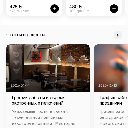
475 ₴
480 ₴
475 грн /шт
480 грн /шт
Статьи и рецепты
2026-01-14
2025-12-15
График работы во время
График рабо
экстренных отключений
праздники
Уважаемые гости, в связи с
График работ
техническими причинами
ресторанов «
некоторые локации «Мястория»
Новогодних п