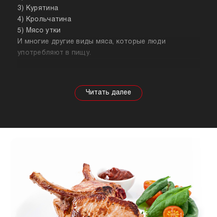
3) Курятина
4) Крольчатина
5) Мясо утки
И многие другие виды мяса, которые люди
употребляют в пищу.
Собираясь купить мясо, стоит знать о его
полезных свойствах. Важно понимать, что в
зависимости от животного свойства продукта
будут меняться, так же как и рекомендации по
приготовлению. Например, свинина лучше всего
подходит для шашлыка, а мясо перепела отлично
подойдет для людей, которые сидят на диете.