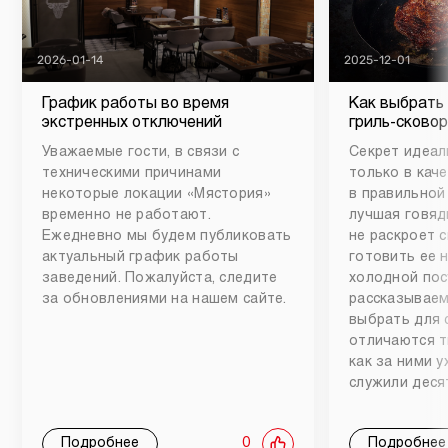
2026-01-14
2025-12-01
График работы во время
Как выбрать
экстренных отключений
гриль-сковор
Уважаемые гости, в связи с
Секрет идеал
техническими причинами
только в каче
некоторые локации «Мястория»
в правильной
временно не работают.
лучшая говяд
Ежедневно мы будем публиковать
не раскроет 
актуальный график работы
готовить ее 
заведений. Пожалуйста, следите
холодной пос
за обновлениями на нашем сайте.
рассказываем
выбрать для 
отличаются т
как за ними 
служили деся
Подробнее
0
Подробнее