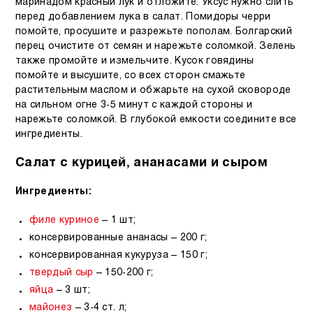
маринадом красный лук и отложите. Уксус нужно слить
перед добавлением лука в салат. Помидоры черри
помойте, просушите и разрежьте пополам. Болгарский
перец очистите от семян и нарежьте соломкой. Зелень
также промойте и измельчите. Кусок говядины
помойте и высушите, со всех сторон смажьте
растительным маслом и обжарьте на сухой сковороде
на сильном огне 3-5 минут с каждой стороны и
нарежьте соломкой. В глубокой емкости соедините все
ингредиенты.
Салат с курицей, ананасами и сыром
Ингредиенты:
филе куриное
– 1 шт;
консервированные ананасы – 200 г;
консервированная кукуруза – 150 г;
твердый сыр
– 150-200 г;
яйца
– 3 шт;
майонез
– 3-4 ст. л;