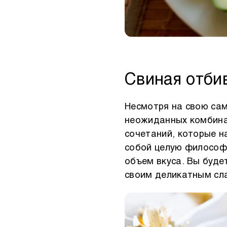
Свиная отби
Несмотря на свою сам
неожиданных комбинац
сочетаний, которые н
собой целую философи
объем вкуса. Вы буде
своим деликатным сл