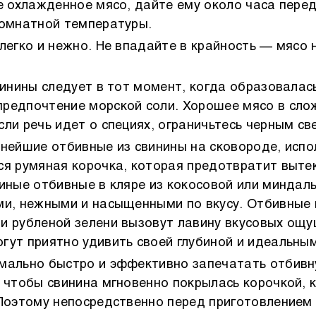
е охлажденное мясо, дайте ему около часа пере
комнатной температуры.
легко и нежно. Не впадайте в крайность — мясо
винины следует в тот момент, когда образовалас
редпочтение морской соли. Хорошее мясо в сло
сли речь идет о специях, ограничьтесь черным 
нейшие отбивные из свинины на сковороде, испо
ся румяная корочка, которая предотвратит выте
виные отбивные в кляре из кокосовой или миндал
ми, нежными и насыщенными по вкусу. Отбивные 
и рубленой зелени вызовут лавину вкусовых ощу
гут приятно удивить своей глубиной и идеальны
мально быстро и эффективно запечатать отбивн
, чтобы свинина мгновенно покрылась корочкой, 
 Поэтому непосредственно перед приготовлением