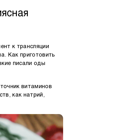
мясная
ент к трансляции
а. Как приготовить
зкие писали оды
сточник витаминов
тв, как натрий,