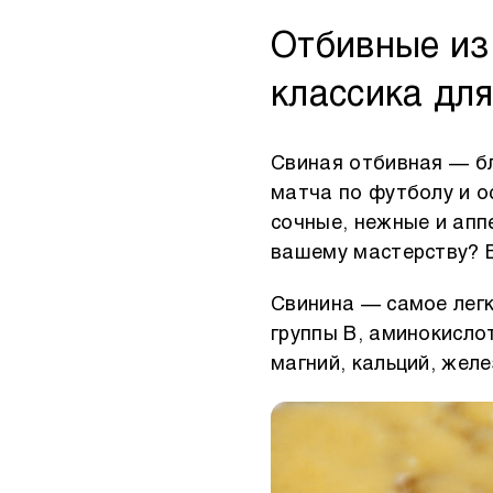
Другое
Отбивные из
классика дл
Свиная отбивная — бл
матча по футболу и о
сочные, нежные и апп
вашему мастерству? 
Свинина — самое легк
группы В, аминокисло
магний, кальций, желе