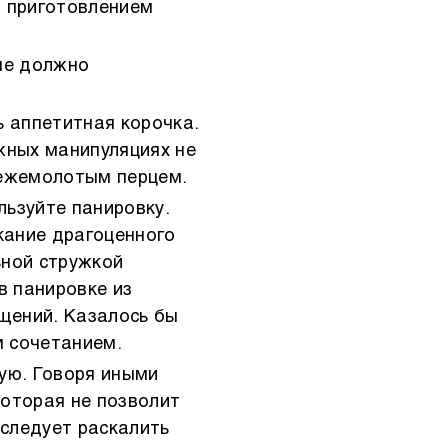
д приготовлением
 не должно
ь аппетитная корочка.
жных манипуляциях не
свежемолотым перцем.
льзуйте панировку.
кание драгоценного
ьной стружкой
в панировке из
щений. Казалось бы
м сочетанием.
ую. Говоря иными
которая не позволит
 следует раскалить