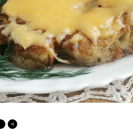
Стейки Клаб
Стейки Оссобуко
Стейки Шатобриан
Стейки из птицы
Стейки свиные
Стейки Спешл
Стейк Боксы