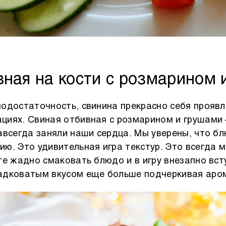
вная на кости с розмарином 
одостаточность, свинина прекрасно себя проявл
иях. Свиная отбивная с розмарином и грушами 
авсегда заняли наши сердца. Мы уверены, что б
ю. Это удивительная игра текстур. Это всегда м
те жадно смаковать блюдо и в игру внезапно вст
адковатым вкусом еще больше подчеркивая аром