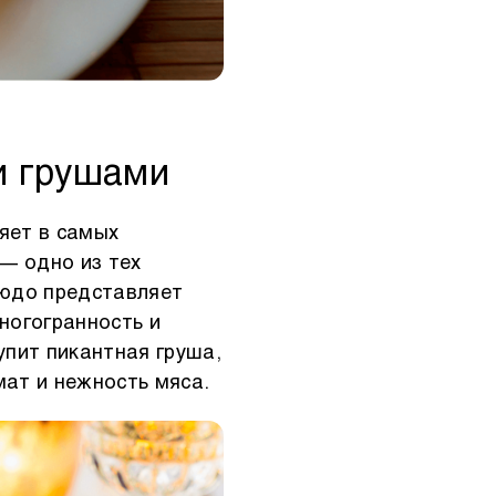
и грушами
яет в самых
— одно из тех
людо представляет
ногогранность и
упит пикантная груша,
ат и нежность мяса.