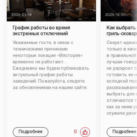
2026-01-14
2025-12-01
График работы во время
Как выбрать
экстренных отключений
гриль-сковор
Уважаемые гости, в связи с
Секрет идеал
техническими причинами
только в каче
некоторые локации «Мястория»
в правильной
временно не работают.
лучшая говяд
Ежедневно мы будем публиковать
не раскроет 
актуальный график работы
готовить ее 
заведений. Пожалуйста, следите
холодной пос
за обновлениями на нашем сайте.
рассказываем
выбрать для 
отличаются т
как за ними 
служили деся
Подробнее
0
Подробнее