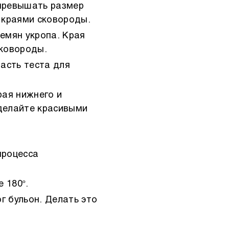
 превышать размер
 краями сковороды.
семян укропа. Края
сковороды.
асть теста для
рая нижнего и
сделайте красивыми
процесса
 180º.
г бульон. Делать это