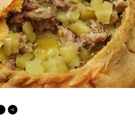
Стейки Клаб
Стейки Оссобуко
Стейки Шатобриан
Стейки из птицы
Стейки свиные
Стейки Спешл
Стейк Боксы