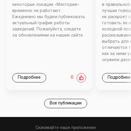
некоторые локации «Мястория»
в правильной
временно не работают.
лучшая говяд
Ежедневно мы будем публиковать
не раскроет 
актуальный график работы
готовить ее 
заведений. Пожалуйста, следите
холодной пос
за обновлениями на нашем сайте.
рассказываем
выбрать для 
отличаются т
как за ними 
служили деся
Подробнее
0
Подробнее
Все публикации
Скачивайте наше приложение