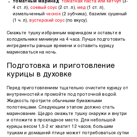
томатный маринад
:
томатная паста или кетчуп
(3-
4 ст. л),
соевый соус
(2 ст. л),
мед
(1 ст. л),
измельченный
чеснок
(2 зубчика), базилик сушеный
(1 ч. л),
вустерский соус
(по вкусу).
Смажьте тушку избранным маринадом и оставьте в
холодильнике минимум на 4 часа. Лучше подготовить
ингредиенты раньше времени и оставить курицу
мариноваться на ночь.
Подготовка и приготовление
курицы в духовке
Перед приготовлением тщательно очистите курицу от
внутренностей и промойте под проточной водой.
Жидкость протрите обычными бумажными
полотенцами. Следующим этапом должно стать
маринование. Щедро смажьте тушку снаружи и внутри
и отложите в прохладное место. Для небольшой
курицы весом 1,5-2 кг хватит 12 часов, большим
тушкам и домашней птице может потребоваться сутки