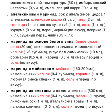
масло комнатной температуры (50 г), имбирь свежий
натертый (0,5 ч. л), смесь специй карри ( 0,5 ч. л);
апельсиновый маринад
: сок 2 апельсинов, цедра 1
апельсина,
оливковое масло
(3 ст. л),
мед
(2 ст. л),
горчица
(1 ч. л) чеснок сушеный (1 ч. л),
соль
(1 ч. л) ),
куркума (0,5 ч. л), перец черный (по вкусу), паприка (1
ч. л), сушеный перец чили (0,5 ч. л);
маринад на основе белого вина
:
белое сухое
вино
(20 мл), сок половины лимона, измельченный
чеснок
(1-2 зубчика), уксус бальзамический (10 мл),
розмарин (0,5 ч. л), чабрец (0,5 ч. л) смесь перцев и
соль
(по вкусу);
маринад с майонезом
:
майонез
(150-200 мл),
измельченный
чеснок
(3-4 зубчика),
горчица
(1 ч. л),
любимая смесь специй (1 ч. л),
соль
и перец (по
вкусу);
маринад из сметаны и зелени
: сметана (500 мл),
измельченный
чеснок
(3-4 зубчика),
зелень
(1 пучок),
лимонный сок (1 ч. л), итальянские травы (1 ч. л),
паприка копченая (0, 5 ч. л),
соль
и перец (по вкусу);