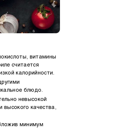
нокислоты, витамины
филе считается
изкой калорийности.
другими
икальное блюдо.
тельно невысокой
 высокого качества,
 Вложив минимум