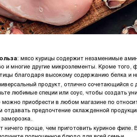
польза
: мясо курицы содержит незаменимые ами
езо и многие другие микроэлементы. Кроме того, 
тицы благодаря высокому содержанию белка и н
универсальный продукт, отлично сочетающийся с 
ьте любимые специи или соус, чтобы создать ун
е можно приобрести в любом магазине по относи
м отдавать предпочтение охлажденной продукции
 заморозка.
ет ничего проще, чем приготовить куриное филе.
 получите полноценное блюдо для всей семьи.