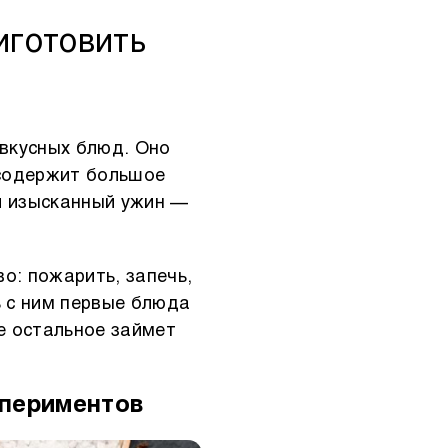
иготовить
 вкусных блюд. Оно
 содержит большое
и изысканный ужин —
о: пожарить, запечь,
ь с ним первые блюда
е остальное займет
спериментов