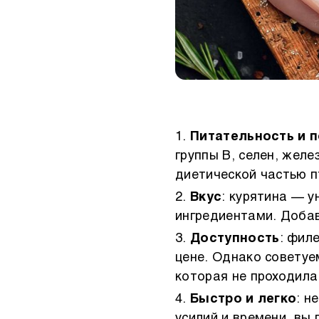
Питательность и 
группы B, селен, жел
диетической частью п
Вкус
: курятина — 
ингредиентами. Добав
Доступность
: фил
цене. Однако советуе
которая не проходила
Быстро и легко
: н
усилий и времени, вы