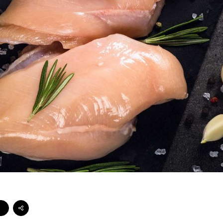
Стейки Клаб
Стейки Оссобуко
Стейки Шатобриан
Стейки из птицы
Стейки свиные
Стейки Спешл
Стейк Боксы