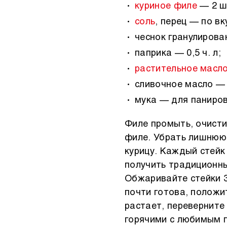
куриное филе
— 2 ш
соль
, перец — по вк
чеснок гранулирован
паприка — 0,5 ч. л;
растительное масл
сливочное масло — 
мука — для паниров
Филе промыть, очисти
филе. Убрать лишнюю
курицу. Каждый стейк
получить традиционны
Обжаривайте стейки 3
почти готова, положи
растает, переверните
горячими с любимым 