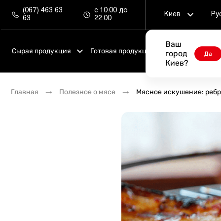
(067) 463 63
с 10.00 до
Киев
Ру
63
22.00
Ваш
Сырая продукция
Готовая продукция
Магазины
город
Да
Киев?
Стейки
Сезонное меню
Главная
Полезное о мясе
Мясное искушение: ребр
Авторская продукция
Ресторанное меню
Альтернативные стейки
Бургеры
Шашлыки
Пинца
Полуфабрикаты
Смакуй сразу
Говядина
Наборы для компаний
Телятина
Гриль меню
Свинина
Детское меню