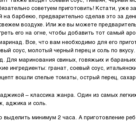
епт также входит соевый соус, тимьян, черный мо
бязательно советуем приготовить! Кстати, уже 
й на барбекю, предварительно сделав это за ден
 свежем воздухе. Или же вы можете предварител
греть его на огне, чтобы добавить тот самый а
аринад. Все, что вам необходимо для его приго
евый соус, молотый черный перец и соль по вкусу.
. Для маринования свиных, говяжьих и бараньих
ие ингредиенты: гранат, соевый соус, итальянск
ецепт вошли спелые томаты, острый перец, сахар
аджикой – классика жанра. Один из самых легких
к, аджика и соль.
о выделить минимум 2 часа. А приготовление ре