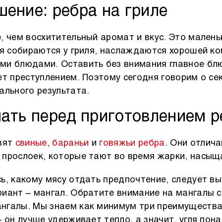
шение: ребра на гриле
, чем восхитительный аромат и вкус. Это малень
ья собираются у гриля, наслаждаются хорошей к
ми блюдами. Оставить без внимания главное бл
ет преступлением. Поэтому сегодня говорим о се
ального результата.
нать перед приготовлением 
овят
свиные
,
бараньи
и
говяжьи ребра
. Они отлич
прослоек, которые тают во время жарки, насыщ
ь, какому мясу отдать предпочтение, следует вы
иант – мангал. Обратите внимание на мангалы с
нгалы. Мы знаем как минимум три преимущества 
– он лучше удерживает тепло, а значит, угля пон