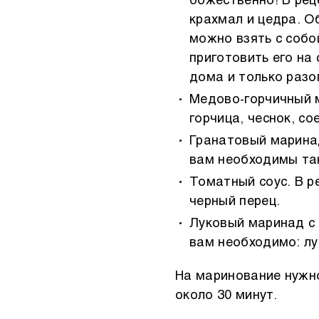
божественно! В рец
крахмал и цедра. О
можно взять с собо
приготовить его на
дома и только разо
Медово-горчичный м
горчица, чеснок, со
Гранатовый маринад
вам необходимы так
Томатный соус. В р
черный перец.
Луковый маринад с 
вам необходимо: лу
На маринование нужн
около 30 минут.