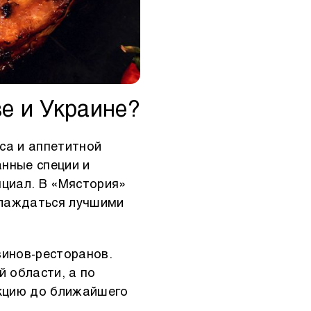
е и Украине?
са и аппетитной
нные специи и
нциал. В «Мястория»
слаждаться лучшими
зинов-ресторанов.
 области, а по
кцию до ближайшего