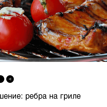
Стейки Клаб
Стейки Оссобуко
Стейки Шатобриан
Стейки из птицы
Стейки свиные
Стейки Спешл
Стейк Боксы
шение: ребра на гриле