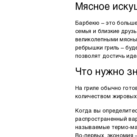
Другое
Мясное иску
Барбекю – это больше
семья и близкие друз
великолепными мясны
ребрышки гриль – буд
позволят достичь иде
Что нужно з
На гриле обычно гот
количеством жировых 
Когда вы определитес
распространенный вар
называемые термо-ма
Во-первых, экономия 