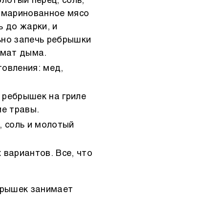
лотый перец, соль,
замаринованное мясо
ь до жарки, и
ьно запечь ребрышки
ромат дыма.
товления: мед,
 ребрышек на гриле
ие травы.
, соль и молотый
 вариантов. Все, что
брышек занимает