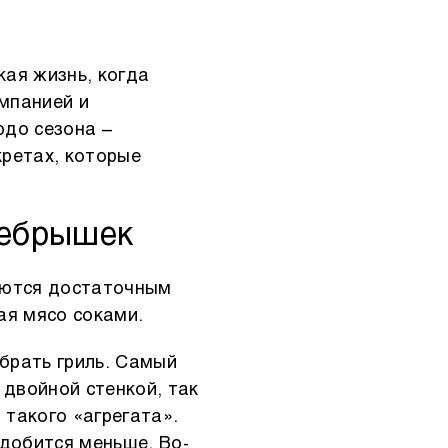
кая жизнь, когда
омпанией и
юдо сезона –
кретах, которые
ребрышек
аются достаточным
ая мясо соками.
брать гриль. Самый
 двойной стенкой, так
такого «агрегата».
адобится меньше. Во-