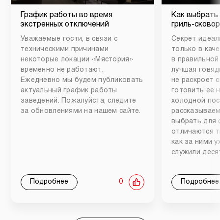
График работы во время
Как выбрать
экстренных отключений
гриль-сковор
Уважаемые гости, в связи с
Секрет идеал
техническими причинами
только в каче
некоторые локации «Мястория»
в правильной
временно не работают.
лучшая говяд
Ежедневно мы будем публиковать
не раскроет 
актуальный график работы
готовить ее 
заведений. Пожалуйста, следите
холодной пос
за обновлениями на нашем сайте.
рассказываем
выбрать для 
отличаются т
как за ними 
служили деся
Подробнее
0
Подробнее