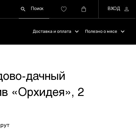
Доставка и оплата
Полезно о мясе
дово-дачный
ив «Орхидея», 2
шрут