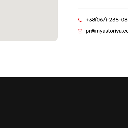
Стейки Клаб
Стейки Оссобуко
+38(067)-238-08
Стейки Шатобриан
pr@myastoriya.c
Стейки из птицы
Стейки свиные
Стейки Спешл
Стейк Боксы