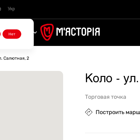
с
Укр
Акции
Нет
л. Салютная, 2
Стейки Рибай
Бургер, что микроволнует
Стейки Шато Филе
Наборы
Фарши
Курица
Салаты
Стейки от бренд-шефа
Мясо вяленое
Оливковое масло
Вино
Мороженное
Авторские соусы
Стейки Филе Миньон
Стейки фирменные
Стейки Денвер
Шашлык из говядины
Бифштексы
Индейка
Закуски
Стейки сухой выдержки
Мясо копченое
Пиво
Соусы Гострономия
Коло - ул
Стейки Тибоун
Полуфабрикаты фирменные
Стейки Скёрт
Шашлыки из свинины
Колбаски
Первые блюда
Стейки влажной выдержки
Паштеты, тушенка и намазки
Соки
Соусы Mr.Caramba
Стейки Нью-Йорк
Блины и сырники
Стейки Фланк
Шашлыки из телятины
Мясные полуфабрикаты
Основные блюда
Мясо на гриле
Минеральная вода
Другие соусы
Торговая точка
Стейки Стриплойн
Бифштексы фирменные
Шашлыки из курицы
Для запекания
Гарниры
Овощи гриль
Сладкие газированные напитки
Построить мар
Стейки Портерхаус
Шашлыки из баранины
Соусы (30 г)
Стейки Ковбой
Десерты
Стейки Томагавк