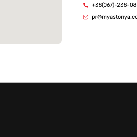
+38(067)-238-08
Стейки Клаб
pr@myastoriya.c
Стейки Оссобуко
Стейки Шатобриан
Стейки из птицы
Стейки свиные
Стейки Спешл
Стейк Боксы