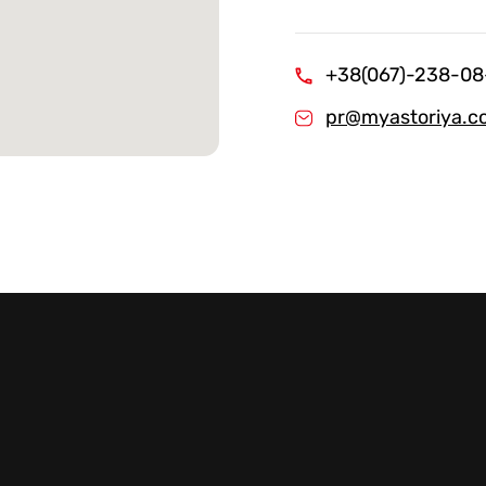
Стейки Клаб
Стейки Оссобуко
+38(067)-238-08
Стейки Шатобриан
pr@myastoriya.c
Стейки из птицы
Стейки свиные
Стейки Спешл
Стейк Боксы