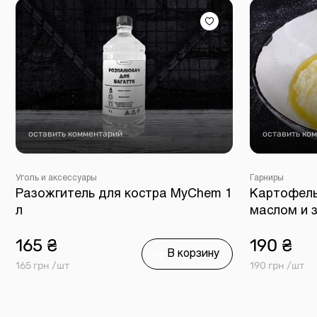
оставить комментарий
оставить ко
Уголь и аксессуары
Гарниры
Разожгитель для костра MyChem 1
Картофель
л
маслом и з
165 ₴
190 ₴
В корзину
165 грн /шт
190 грн /шт