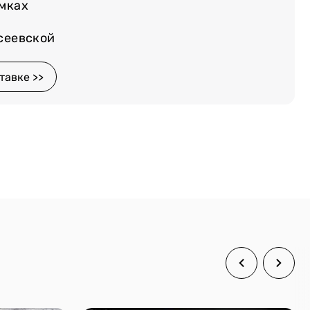
емках
осеевской
тавке >>