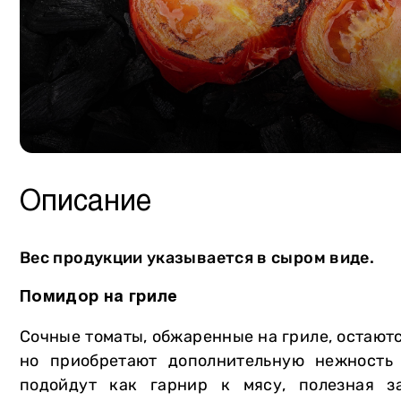
Сало
Собственное производство
Птица
Мясная продукция
Курдючная баранина
Консервация
Крольчатина
Сыры
Мясторики для детей
Масло
Пельмени
Напитки
Описание
Вареники
Хлеб и выпечка
Овощи и зелень
Мороженое Gelarty
Вес продукции указывается в сыром виде.
Фрукты
Сладости
Помидор на гриле
Молочная продукция
Соусы
Сочные томаты, обжаренные на гриле, остают
Яйца
Специи
но приобретают дополнительную нежность
Уголь и аксессуары
подойдут как гарнир к мясу, полезная з