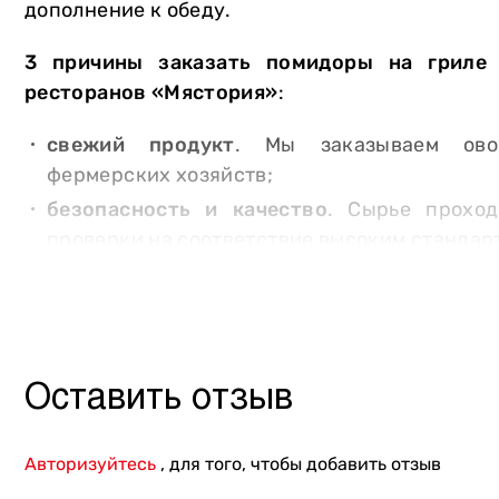
дополнение к обеду.
Другое
3 причины заказать помидоры на гриле 
ресторанов «Мястория»
:
свежий продукт
. Мы заказываем ов
фермерских хозяйств;
безопасность и качество
. Сырье проход
проверки на соответствие высоким стандар
полезный и вкусный гарнир
.
Заказывайте помидоры на гриле от Мястории
блюдо по вашему адресу в Киеве. Повара
упакуют блюдо, чтобы оно гарантированно
Оставить отзыв
горячим и ароматным.
Авторизуйтесь
, для того, чтобы добавить отзыв