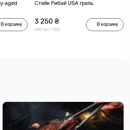
ry-aged
Стейк Рибай USA гриль
3 250 ₴
В корзину
В корзину
650 грн /100г