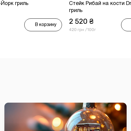
-Йорк гриль
Стейк Рибай на кости D
гриль
2 520 ₴
В корзину
420 грн /100г