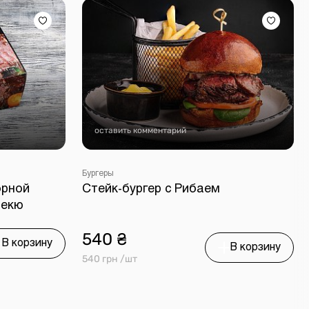
оставить комментарий
Бургеры
орной
Стейк-бургер с Рибаем
бекю
540 ₴
В корзину
В корзину
540 грн /шт