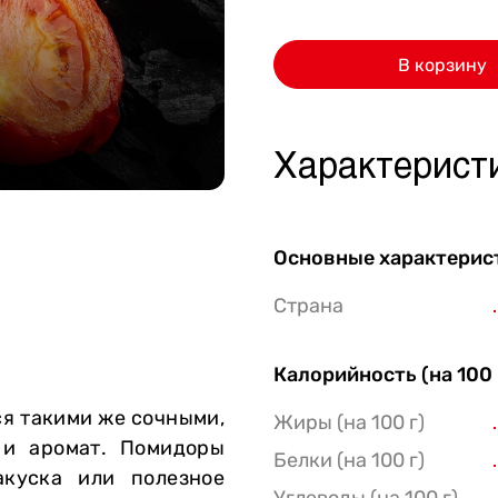
Стейки Клаб
В корзину
Стейки Оссобуко
Стейки Шатобриан
Стейки из птицы
Характерист
Стейки свиные
Стейки Спешл
Основные характерис
Стейк Боксы
Страна
Калорийность (на 100 
ся такими же сочными,
Жиры (на 100 г)
 и аромат. Помидоры
Белки (на 100 г)
акуска или полезное