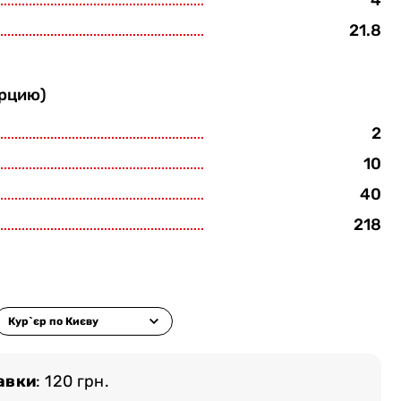
4
21.8
орцию)
2
10
40
218
авки
: 120 грн.