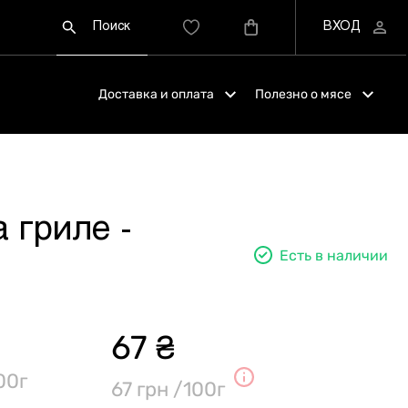
Доставка и оплата
Полезно о мясе
 гриле -
Есть в наличии
67 ₴
00г
67 грн /100г