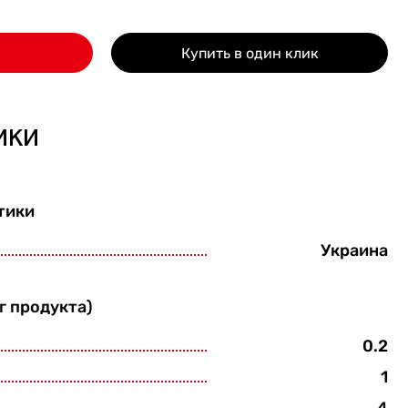
Купить в один клик
ики
тики
Украина
г продукта)
0.2
1