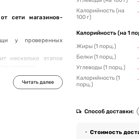
Углеводы (на 100 г)
Калорийность (на
100 г)
от сети магазинов-
Калорийность (на 1 п
ощи у проверенных
Жиры (1 порц.)
Белки (1 порц.)
ит несколько этапов
там качества;
Углеводы (1 порц.)
Калорийность (1
порц.)
, чтобы мы доставили
 «Мястории» бережно
 попало на ваш стол
Способ доставки:
Стоимость дост