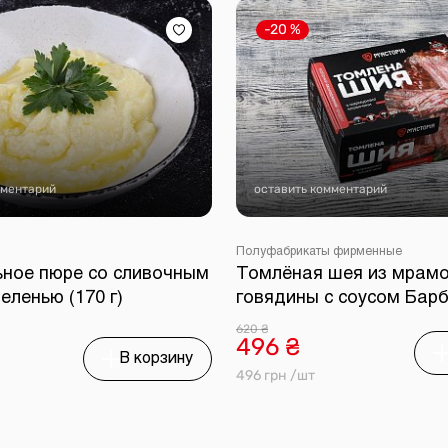
-20 %
мментарий
оставить комментарий
Полуфабрикаты фирменные
ное пюре со сливочным
Томлёная шея из мрам
еленью (170 г)
говядины с соусом Бар
620 ₴
496 ₴
В корзину
496 грн /шт