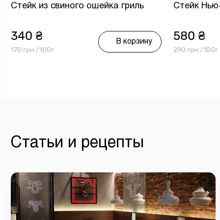
Стейк из свиного ошейка гриль
Стейк Нью
340 ₴
580 ₴
В корзину
170 грн /100г
290 грн /100г
Статьи и рецепты