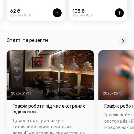
62 ₴
108 ₴
62 грн /100г
72 грн /100г
Статті та рецепти
2026-01-14
2025-12-15
Графік роботи під час екстрених
Графік робот
відключень
Графік роботи
Дорогі гості, у зв`язку з
ресторанів «М
технічними причинами деякі
Новорічних св
локації «М`ясторія» тимчасово не