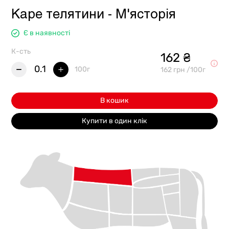
Каре телятини - М'ясторія
Є в наявності
К-сть
162 ₴
0.1
100г
162 грн /100г
В кошик
Купити в один клік