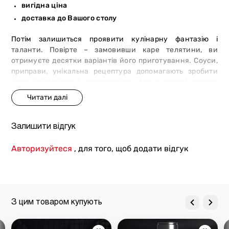
вигідна ціна
доставка до Вашого столу
Потім залишиться проявити кулінарну фантазію і
таланти. Повірте – замовивши каре телятини, ви
отримуєте десятки варіантів його приготування. Соуси,
приправи, унікальна рецептура допомагають зробити
каре унікальним і неповторним. Але в основі завжди
чудовий продукт від М`ясторіі!
Пять причин популярності м`яса від
мережі магазинів-ресторанів
Залишити відгук
«М`ясторія»:
Авторизуйтеся
, для того, щоб додати відгук
завжди вигідна ціна.
Гарантовано без прихованих
платежів та інших «сюрпризів». Дійсно найкраща,
максимально вигідна ціна для кожного клієнта;
фірмова продукція.
Різноманітні відтінки смаку,
натуральный продукт. М`ясо від приватних
З цим товаром купують
виробників з регіонів України. Ретельний підбір
раціону та догляд за тваринами, а також гарантована