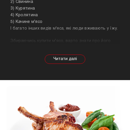
2) Свинина
3) Курятина
4) Кролятина
5) Качине м'ясо
І багато інших видів м'яса, які люди вживають у їжу.
Збираючись купити м'ясо, варто знати про його
корисні властивості. Важливо розуміти, що в
залежності від тварини властивості продукту
будуть змінюватися, так само як рекомендації
щодо приготування. Наприклад, свинина найкраще
підходить для шашлику, а м'ясо перепілки відмінно
підійде для людей, які сидять на дієті.