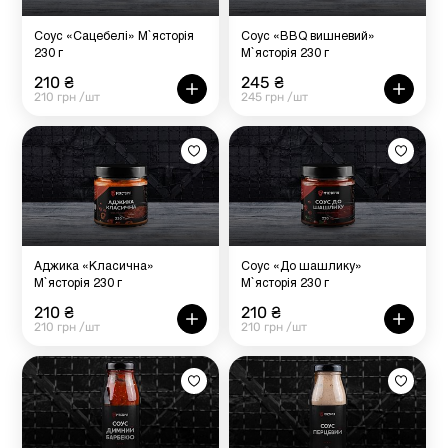
Соус «Сацебелі» М`ясторія
Соус «BBQ вишневий»
230 г
М`ясторія 230 г
210 ₴
245 ₴
210 грн /шт
245 грн /шт
Аджика «Класична»
Соус «До шашлику»
М`ясторія 230 г
М`ясторія 230 г
210 ₴
210 ₴
210 грн /шт
210 грн /шт