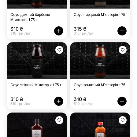
Соус димний барбекю
Соус перцевий М`ясторія 175
М`ясторія 175 г
г
310 ₴
315 ₴
310 грн /шт
315 грн /шт
Соус ягідний М`ясторія 175 г
Соус томатний М`ясторія 175
г
310 ₴
310 ₴
310 грн /шт
310 грн /шт