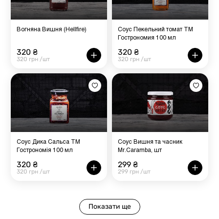
Вогняна Вишня (Hellfire)
Соус Пекельний томат ТМ
Гострономия 100 мл
320 ₴
320 ₴
320 грн /шт
320 грн /шт
Соус Дика Сальса ТМ
Соус Вишня та часник
Гострономія 100 мл
Mr.Caramba, шт
320 ₴
299 ₴
320 грн /шт
299 грн /шт
Показати ще