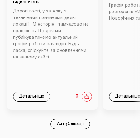
відключень
Графік роботи
Дорогі гості, у зв`язку з
ресторанів «М
технічними причинами деякі
Новорічних св
локації «М`ясторія» тимчасово не
працюють. Щодня ми
публікуватимемо актуальний
графік роботи закладів. Будь
ласка, слідкуйте за оновленнями
на нашому сайті.
Детальніше
0
Детальніш
Усі публікації