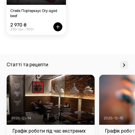
Стейк Портерхаус Dry-aged
beef
2 970 ₴
330 грн /100г
Статті та рецепти
2026-01-14
2025-12-15
Графік роботи під час екстрених
Графік робот