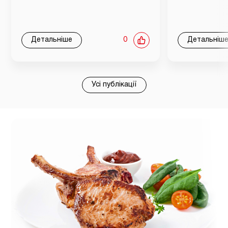
Детальніше
0
Детальніш
Усі публікації