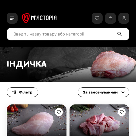
ІНДИЧКА
Фільтр
За замовчуванням