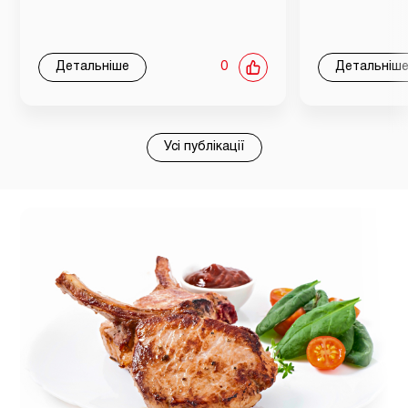
Детальніше
0
Детальніш
Усі публікації