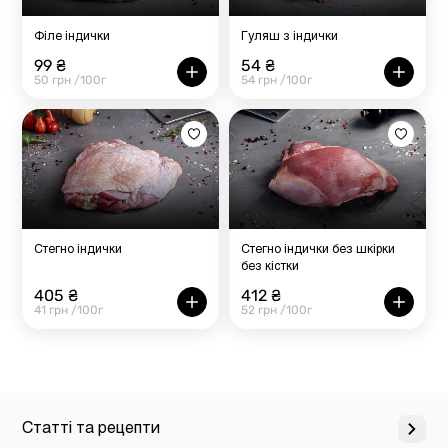
Філе індички
Гуляш з індички
99 ₴
54 ₴
50 грн /100г
54 грн /100г
Стегно індички
Стегно індички без шкірки
без кістки
405 ₴
412 ₴
41 грн /100г
52 грн /100г
Статті та рецепти