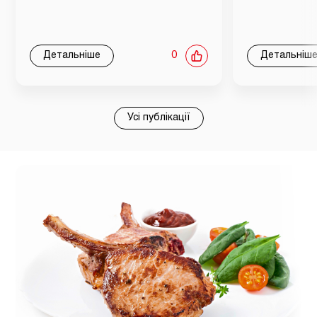
Детальніше
0
Детальніш
Усі публікації