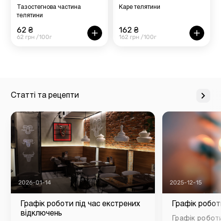
Тазостегнова частина
Каре телятини
телятини
62 ₴
162 ₴
62 грн /100г
162 грн /100г
Статті та рецепти
2026-01-14
2025-12-15
Графік роботи під час екстрених
Графік робот
відключень
Графік роботи