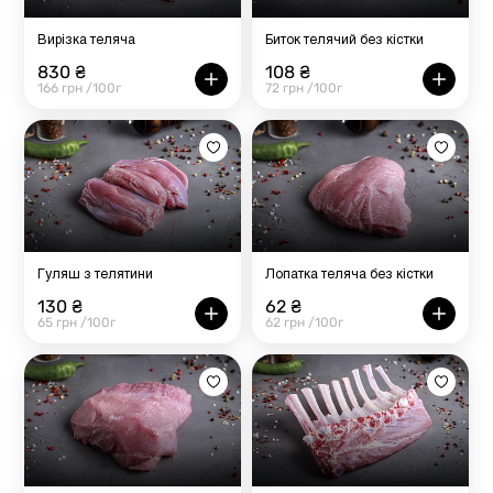
Вирізка теляча
Биток телячий без кістки
830 ₴
108 ₴
166 грн /100г
72 грн /100г
Гуляш з телятини
Лопатка теляча без кістки
130 ₴
62 ₴
65 грн /100г
62 грн /100г