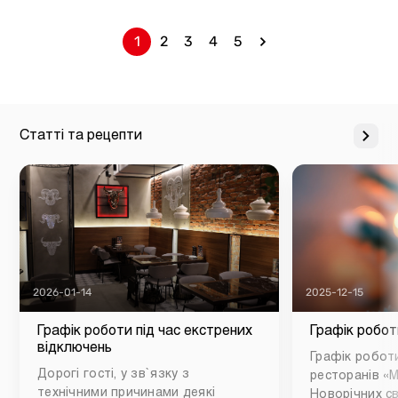
1
2
3
4
5
Статті та рецепти
2026-01-14
2025-12-15
Графік роботи під час екстрених
Графік робот
відключень
Графік роботи
Дорогі гості, у зв`язку з
ресторанів «М
технічними причинами деякі
Новорічних св