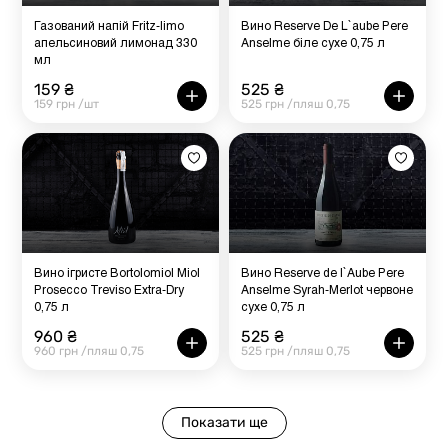
Газований напій Fritz-limo
Вино Reserve De L`aube Pere
апельсиновий лимонад 330
Anselme біле сухе 0,75 л
мл
159 ₴
525 ₴
159 грн /шт
525 грн /пляш 0,75
Вино ігристе Bortolomiol Miol
Вино Reserve de l`Aube Pere
Prosecco Treviso Extra-Dry
Anselme Syrah-Merlot червоне
0,75 л
сухе 0,75 л
960 ₴
525 ₴
960 грн /пляш 0,75
525 грн /пляш 0,75
Показати ще