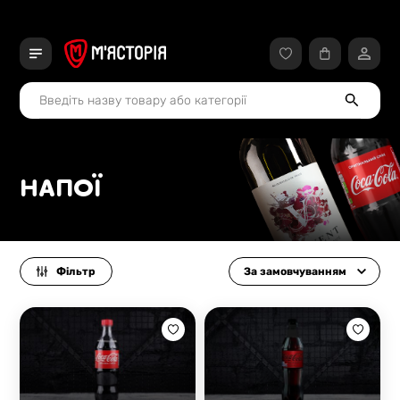
НАПОЇ
Фільтр
За замовчуванням