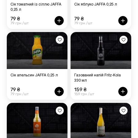
Сік томатний із сіллю JAFFA
Сік яблуко JAFFA 0,25 л
0,25 л
79 ₴
79 ₴
79 грн /шт
79 грн /шт
Сік апельсин JAFFA 0,25 л
Газований напій Fritz-Kola
330 мл
79 ₴
159 ₴
79 грн /шт
159 грн /шт