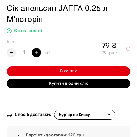
Сік апельсин JAFFA 0,25 л -
М'ясторія
Є в наявності
К-сть
79 ₴
1
шт
79 грн /шт
В кошик
Купити в один клік
Спосіб доставки:
–
Вартість доставки
: 120 грн.