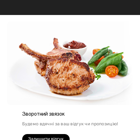
щодо приготування. Наприклад, свинина найкраще
підходить для шашлику, а м'ясо перепілки відмінно
підійде для людей, які сидять на дієті.
Зворотний звязок
Будемо вдячні за ваш відгук чи пропозицію!
Залишити відгук