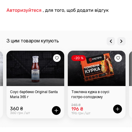
Авторизуйтеся
, для того, щоб додати відгук
З цим товаром купують
-20 %
Соус барбекю Original Santa
Томлена курка в соусі
Maria 365 г
гостро-солодкому
245 ₴
360 ₴
196 ₴
360 грн /шт
196 грн /шт