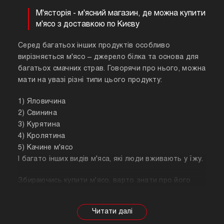
М'ясторія - м'ясний магазин, де можна купити
м'ясо з доставкою по Києву
Серед багатьох інших продуктів особливо
вирізняється м'ясо – джерело білка та основа для
багатьох смачних страв. Говорячи про нього, можна
мати на увазі різні типи цього продукту:
1) Яловичина
2) Свинина
3) Курятина
4) Кролятина
5) Качине м'ясо
І багато інших видів м'яса, які люди вживають у їжу.
Збираючись купити м'ясо, варто знати про його
корисні властивості. Важливо розуміти, що в
залежності від тварини властивості продукту
будуть змінюватися, так само як рекомендації