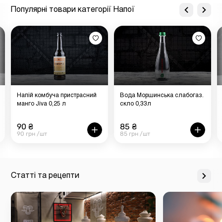
Популярні товари категорії Напої
Напій комбуча пристрасний
Вода Моршинська слабогаз.
манго Jiva 0,25 л
скло 0,33л
90 ₴
85 ₴
90 грн /шт
85 грн /шт
Статті та рецепти