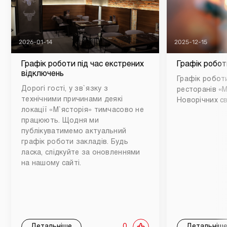
2026-01-14
2025-12-15
Графік роботи під час екстрених
Графік робот
відключень
Графік роботи
Дорогі гості, у зв`язку з
ресторанів «М
технічними причинами деякі
Новорічних св
локації «М`ясторія» тимчасово не
працюють. Щодня ми
публікуватимемо актуальний
графік роботи закладів. Будь
ласка, слідкуйте за оновленнями
на нашому сайті.
Детальніше
0
Детальніш