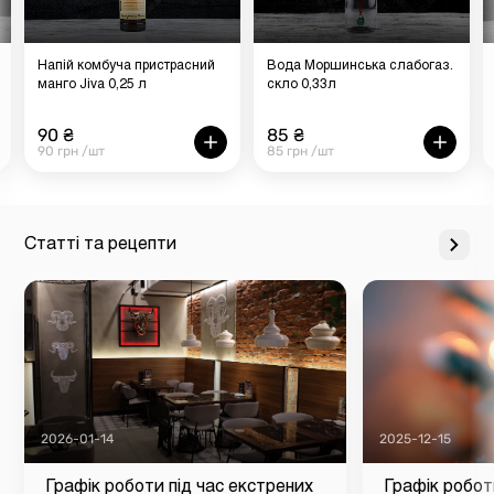
Напій комбуча пристрасний
Вода Моршинська слабогаз.
манго Jiva 0,25 л
скло 0,33л
90 ₴
85 ₴
90 грн /шт
85 грн /шт
Статті та рецепти
2026-01-14
2025-12-15
Графік роботи під час екстрених
Графік робот