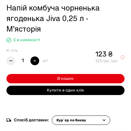
Напій комбуча чорненька
ягоденька Jiva 0,25 л -
М'ясторія
Є в наявності
К-сть
123 ₴
1
шт
123 грн /шт
В кошик
Купити в один клік
Спосіб доставки: