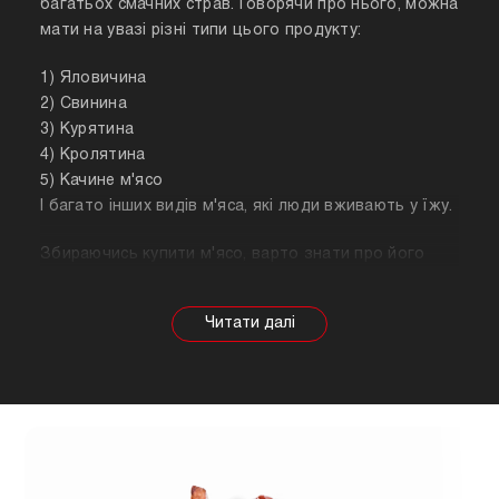
багатьох смачних страв. Говорячи про нього, можна
мати на увазі різні типи цього продукту:
1) Яловичина
2) Свинина
3) Курятина
4) Кролятина
5) Качине м'ясо
І багато інших видів м'яса, які люди вживають у їжу.
Збираючись купити м'ясо, варто знати про його
корисні властивості. Важливо розуміти, що в
залежності від тварини властивості продукту
будуть змінюватися, так само як рекомендації
щодо приготування. Наприклад, свинина найкраще
підходить для шашлику, а м'ясо перепілки відмінно
підійде для людей, які сидять на дієті.