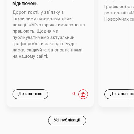
відключень
Графік роботи
Дорогі гості, у зв`язку з
ресторанів «М
технічними причинами деякі
Новорічних св
локації «М`ясторія» тимчасово не
працюють. Щодня ми
публікуватимемо актуальний
графік роботи закладів. Будь
ласка, слідкуйте за оновленнями
на нашому сайті.
Детальніше
0
Детальніш
Усі публікації