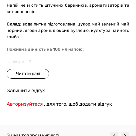
Напій не містить штучних барвників, ароматизаторів та
консервантів.
Склад
: вода питна підготовлена, цукор, чай зелений, чай
чорний, ягоди ароніі, діоксид вуглецю, культура чайного
гриба.
Поживна цінність на 100 мл напою:
жири - 0 г;
вуглеводи - 5,0 г;
білки - 0 г;
сіль - 0 г.
Залишити відгук
Енергетична цінність на 100 мл напою: 85 кДж/20 ккал.
Авторизуйтеся
, для того, щоб додати відгук
З цим товаром купують