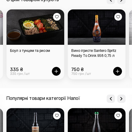
Боул з тунцем та рисом
Вино ігристе Santero Spritz
Ready To Drink 958 0,75 л
335 ₴
750 ₴
335 грн /шт
750 грн /шт
Популярні товари категорії Напої