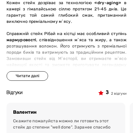
Кожен стейк дозріває за технологією
«dry-aging»
в
камері з гімалайською сіллю протягом 21-45 днів. Це
гарантує той самий глибокий смак, притаманний
виключно преміальному м`ясу.
Справжній стейк Рібай на кістці має особливий ступінь
мармуровості
, співвідношення м`яса та жиру, а також
розташування волокон. Його отримують з преміальної
породи биків та витримують за традиційним рецептом.
Замовивши стейк від М`ясторії, ви отримаєте м`ясо
найвищої якості та зможете приготувати легендарну
страву власноруч.
5 причин замовити стейк в мережі
магазинів-ресторанів «М`ясторія»:
3
Відгуки
2 відгуки
преміальний товар.
Ми отримуємо сировину від
сертифікованих постачальників. Тварини отримують
Валентин
рослинний раціон і ретельний догляд, що
забезпечують високі смакові характеристики м`яса;
Скажите пожалуйста можно ли готовить этот
стейк до степени "well done". Заранее спасибо
безпека і якість.
Під час відгодівлі не