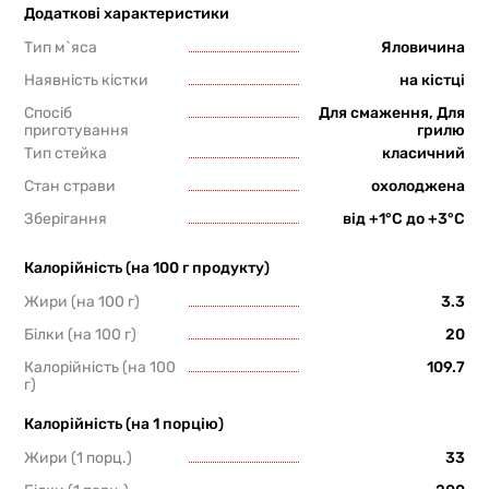
Додаткові характеристики
Тип м`яса
Яловичина
Наявність кістки
на кістці
Спосіб
Для смаження, Для
приготування
грилю
Тип стейка
класичний
Стан страви
охолоджена
Зберігання
від +1°С до +3°С
Калорійність (на 100 г продукту)
Жири (на 100 г)
3.3
Білки (на 100 г)
20
Калорійність (на 100
109.7
г)
Калорійність (на 1 порцію)
Жири (1 порц.)
33