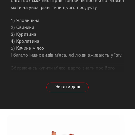
багатьох смачних страв. Говорячи про нього, можна
мати на увазі різні типи цього продукту:
1) Яловичина
2) Свинина
3) Курятина
4) Кролятина
5) Качине м'ясо
І багато інших видів м'яса, які люди вживають у їжу.
Збираючись купити м'ясо, варто знати про його
корисні властивості. Важливо розуміти, що в
залежності від тварини властивості продукту
будуть змінюватися, так само як рекомендації
щодо приготування. Наприклад, свинина найкраще
підходить для шашлику, а м'ясо перепілки відмінно
підійде для людей, які сидять на дієті.