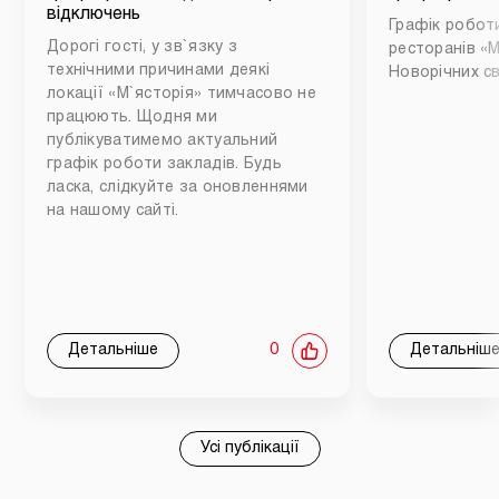
відключень
Графік роботи
Дорогі гості, у зв`язку з
ресторанів «М
технічними причинами деякі
Новорічних св
локації «М`ясторія» тимчасово не
працюють. Щодня ми
публікуватимемо актуальний
графік роботи закладів. Будь
ласка, слідкуйте за оновленнями
на нашому сайті.
Детальніше
0
Детальніш
Усі публікації