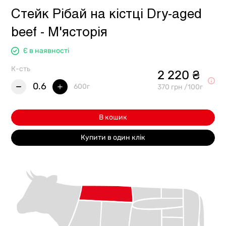
Стейк Рібай на кістці Dry-aged
beef - М'ясторія
Є в наявності
К-сть
2 220 ₴
0.6
600г
370 грн /100г
В кошик
Купити в один клік