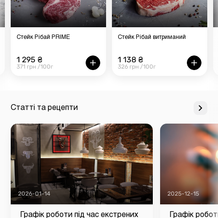
Стейк Рібай PRIME
Стейк Рібай витриманий
1 295 ₴
1 138 ₴
371 грн /100г
326 грн /100г
Статті та рецепти
2026-01-14
2025-12-15
Графік роботи під час екстрених
Графік робот