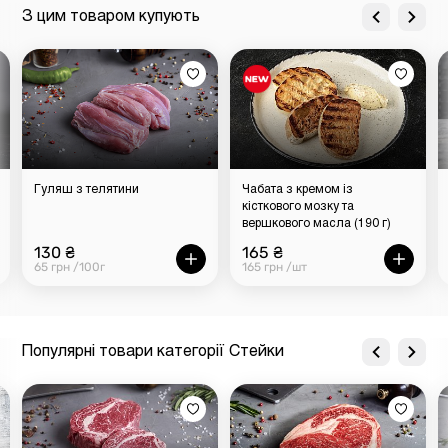
З цим товаром купують
Гуляш з телятини
Чабата з кремом із
кісткового мозку та
вершкового масла (190 г)
130 ₴
165 ₴
65 грн /100г
165 грн /шт
Популярні товари категорії Стейки