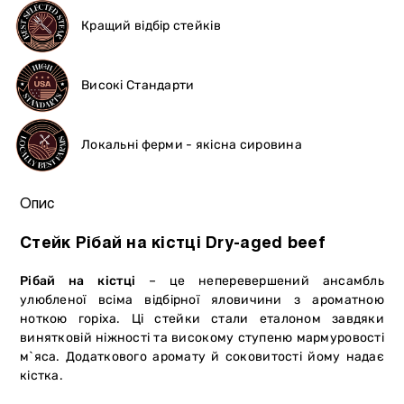
Кращий відбір стейків
Високі Стандарти
Локальні ферми - якісна сировина
Опис
Стейк Рібай на кістці Dry-aged beef
Рібай на кістці
– це неперевершений ансамбль
улюбленої всіма відбірної яловичини з ароматною
ноткою горіха. Ці стейки стали еталоном завдяки
винятковій ніжності та високому ступеню мармуровості
м`яса. Додаткового аромату й соковитості йому надає
кістка.