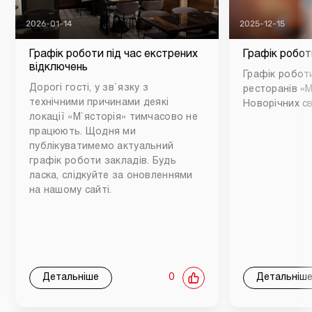
2026-01-14
2025-12-15
Графік роботи під час екстрених
Графік робот
відключень
Графік роботи
Дорогі гості, у зв`язку з
ресторанів «М
технічними причинами деякі
Новорічних св
локації «М`ясторія» тимчасово не
працюють. Щодня ми
публікуватимемо актуальний
графік роботи закладів. Будь
ласка, слідкуйте за оновленнями
на нашому сайті.
Детальніше
0
Детальніш