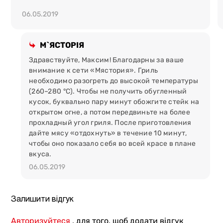
антибіотики. Сировина проходить декілька етапів
перевірки на відповідність найвищим стандартам
06.05.2019
якості;
вигідна ціна.
Ми гарантуємо, що ви не знайдете
М`ЯСТОРІЯ
м`яса такої ж якості за нижчою вартістю;
доставка товару Києвом та Україною.
Замовляйте
Здравствуйте, Максим! Благодарны за ваше
товар на сайті, а ми доставимо його за адресою в
внимание к сети «Мястория». Гриль
комфортний для вас час;
необходимо разогреть до высокой температуры
зручність зберігання.
(260–280 °С). Чтобы не получить обугленный
Ми доставляємо товар у
спеціальній захисній упаковці. Вона дозволяє
кусок, буквально пару минут обожгите стейк на
зберігати попередньо охолоджене м`ясо до місяця
открытом огне, а потом передвиньте на более
при температурі від 0° до 5°С.
прохладный угол гриля. После приготовления
дайте мясу «отдохнуть» в течение 10 минут,
Вага продукції вказана в сирому вигляді. Замовляйте
чтобы оно показало себя во всей красе в плане
доставку товару по Києву та містам України або
вкуса.
завітайте до найближчого магазину-ресторану мережі
06.05.2019
«М`ясторія».
Залишити відгук
Авторизуйтеся
, для того, щоб додати відгук