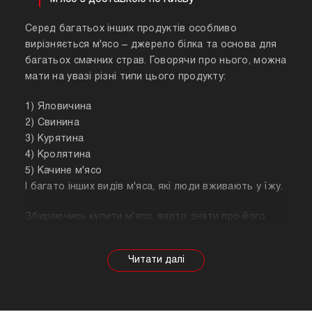
Серед багатьох інших продуктів особливо
вирізняється м'ясо – джерело білка та основа для
багатьох смачних страв. Говорячи про нього, можна
мати на увазі різні типи цього продукту:
1) Яловичина
2) Свинина
3) Курятина
4) Кролятина
5) Качине м'ясо
І багато інших видів м'яса, які люди вживають у їжу.
Збираючись купити м'ясо, варто знати про його
корисні властивості. Важливо розуміти, що в
залежності від тварини властивості продукту
будуть змінюватися, так само як рекомендації
щодо приготування. Наприклад, свинина найкраще
підходить для шашлику, а м'ясо перепілки відмінно