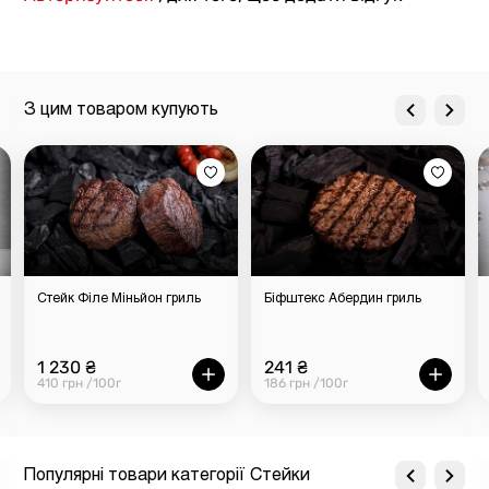
З цим товаром купують
Стейк Філе Міньйон гриль
Біфштекс Абердин гриль
1 230 ₴
241 ₴
410 грн /100г
186 грн /100г
Популярні товари категорії Стейки