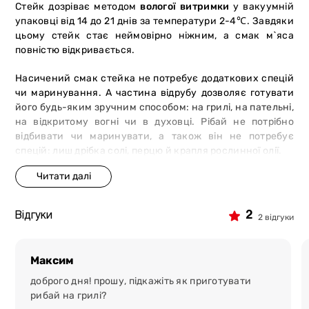
Стейк дозріває методом
вологої витримки
у вакуумній
упаковці від 14 до 21 днів за температури 2-4℃. Завдяки
цьому стейк стає неймовірно ніжним, а смак м`яса
повністю відкривається.
Насичений смак стейка не потребує додаткових спецій
чи маринування. А частина відрубу дозволяє готувати
його будь-яким зручним способом: на грилі, на пательні,
на відкритому вогні чи в духовці. Рібай не потрібно
відбивати чи маринувати, а також він не потребує
спецій: лиш дрібка солі, перцю й крапля рослинної олії.
5 причин замовити стейк в мережі
магазинів-ресторанів «М`ясторія»:
2
Відгуки
2 відгуки
преміальний товар.
Ми отримуємо сировину від
сертифікованих постачальників. Тварини отримують
рослинний раціон і ретельний догляд, що
Максим
забезпечують високі смакові характеристики м`яса;
доброго дня! прошу, підкажіть як приготувати
безпека і якість.
Під час відгодівлі не
рибай на грилі?
використовуються гормони росту, ГМО або