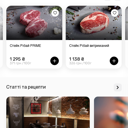
Стейк Рібай PRIME
Стейк Рібай витриманий
1 295 ₴
1 138 ₴
371 грн /100г
326 грн /100г
Статті та рецепти