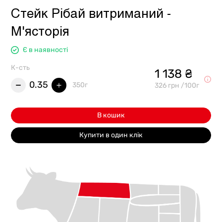
Стейк Рібай витриманий -
М'ясторія
Є в наявності
К-сть
1 138 ₴
0.35
350г
326 грн /100г
В кошик
Купити в один клік