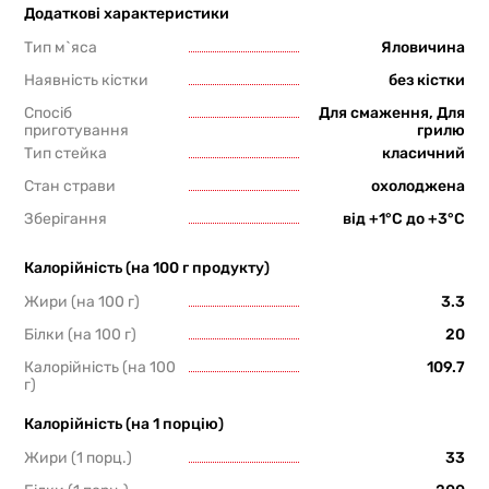
Додаткові характеристики
Тип м`яса
Яловичина
Наявність кістки
без кістки
Спосіб
Для смаження, Для
приготування
грилю
Тип стейка
класичний
Стан страви
охолоджена
Зберігання
від +1°С до +3°С
Калорійність (на 100 г продукту)
Жири (на 100 г)
3.3
Білки (на 100 г)
20
Калорійність (на 100
109.7
г)
Калорійність (на 1 порцію)
Жири (1 порц.)
33