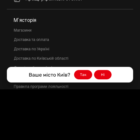
М`ясторія
Магазини
Доставка та оплата
Доставка по Україні
Доставка по Київській області
Договір публичної оферти
Ваше місто Київ?
Так
Ні
Політика конфіденційності
Правила програми лояльності
З питань співпраці
myastoriya@gmail.com