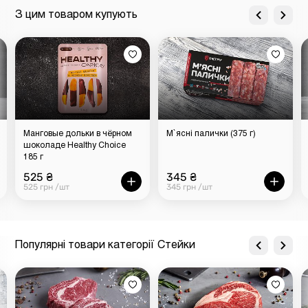
З цим товаром купують
Манговые дольки в чёрном
М`ясні палички (375 г)
шоколаде Healthy Choice
185 г
525 ₴
345 ₴
525 грн /шт
345 грн /шт
Популярні товари категорії Стейки