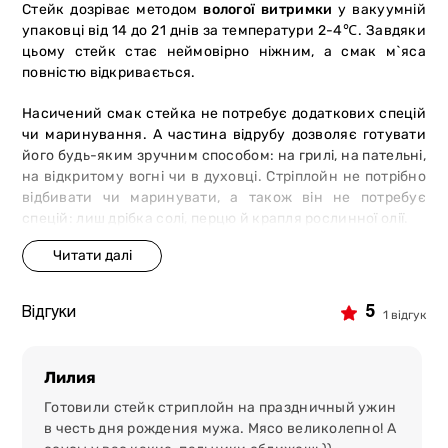
Стейк дозріває методом
вологої витримки
у вакуумній
упаковці від 14 до 21 днів за температури 2-4℃. Завдяки
цьому стейк стає неймовірно ніжним, а смак м`яса
повністю відкривається.
Насичений смак стейка не потребує додаткових спецій
чи маринування. А частина відрубу дозволяє готувати
його будь-яким зручним способом: на грилі, на пательні,
на відкритому вогні чи в духовці. Cтріплойн не потрібно
відбивати чи маринувати, а також він не потребує
спецій: лиш дрібка солі, перцю й крапля рослинної олії.
5 причин замовити стейк в мережі
магазинів-ресторанів «М`ясторія»:
5
Відгуки
1 відгук
преміальний товар.
Ми отримуємо сировину від
сертифікованих постачальників. Тварини отримують
рослинний раціон і ретельний догляд, що
Лилия
забезпечують високі смакові характеристики м`яса;
Готовили стейк стриплойн на праздничный ужин
безпека і якість.
Під час відгодівлі не
в честь дня рождения мужа. Мясо великолепно! А
використовуються гормони росту, ГМО або