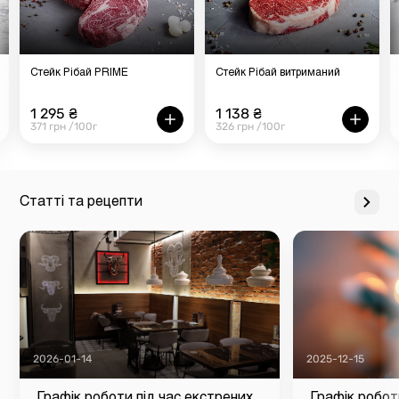
Стейк Рібай PRIME
Стейк Рібай витриманий
1 295 ₴
1 138 ₴
371 грн /100г
326 грн /100г
Статті та рецепти
2026-01-14
2025-12-15
Графік роботи під час екстрених
Графік робот