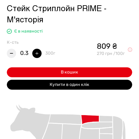
Стейк Стриплойн PRIME -
М'ясторія
Є в наявності
К-сть
809 ₴
0.3
300г
270 грн /100г
В кошик
Купити в один клік