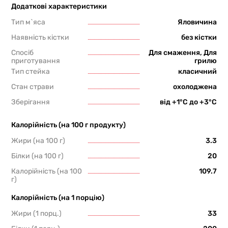
Додаткові характеристики
Тип м`яса
Яловичина
Наявність кістки
без кістки
Спосіб
Для смаження, Для
приготування
грилю
Тип стейка
класичний
Стан страви
охолоджена
Зберігання
від +1°С до +3°С
Калорійність (на 100 г продукту)
Жири (на 100 г)
3.3
Білки (на 100 г)
20
Калорійність (на 100
109.7
г)
Калорійність (на 1 порцію)
Жири (1 порц.)
33