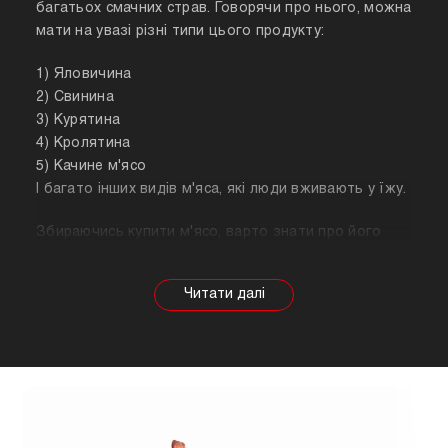
багатьох смачних страв. Говорячи про нього, можна
мати на увазі різні типи цього продукту:
1) Яловичина
2) Свинина
3) Курятина
4) Кролятина
5) Качине м'ясо
І багато інших видів м'яса, які люди вживають у їжу.
Збираючись купити м'ясо, варто знати про його
корисні властивості. Важливо розуміти, що в
залежності від тварини властивості продукту
будуть змінюватися, так само як рекомендації
щодо приготування. Наприклад, свинина найкраще
підходить для шашлику, а м'ясо перепілки відмінно
підійде для людей, які сидять на дієті.